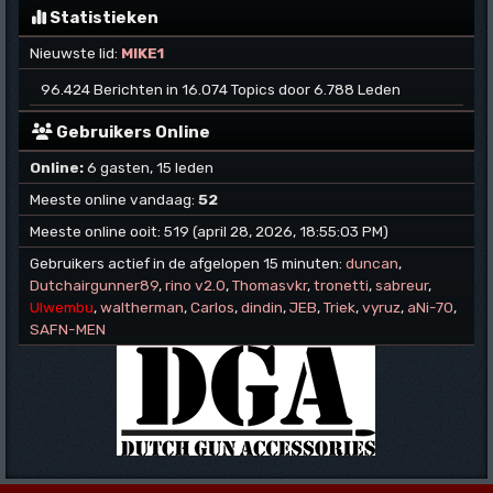
Statistieken
Nieuwste lid:
MIKE1
96.424 Berichten in 16.074 Topics door 6.788 Leden
Gebruikers Online
Online:
6 gasten, 15 leden
Meeste online vandaag:
52
Meeste online ooit: 519 (april 28, 2026, 18:55:03 PM)
Gebruikers actief in de afgelopen 15 minuten:
duncan
,
Dutchairgunner89
,
rino v2.0
,
Thomasvkr
,
tronetti
,
sabreur
,
Ulwembu
,
waltherman
,
Carlos
,
dindin
,
JEB
,
Triek
,
vyruz
,
aNi-70
,
SAFN-MEN