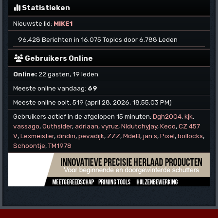
Statistieken
Nieuwste lid:
MIKE1
96.428 Berichten in 16.075 Topics door 6.788 Leden
Gebruikers Online
Online:
22 gasten, 19 leden
Meeste online vandaag:
69
Meeste online ooit: 519 (april 28, 2026, 18:55:03 PM)
Gebruikers actief in de afgelopen 15 minuten:
Dgh2004
,
kjk
,
vassago
,
Outhsider
,
adriaan
,
vyruz
,
Nldutchyjay
,
Keco
,
CZ 457
V
,
Lexmeister
,
dindin
,
pevadijk
,
ZZZ
,
MdeB
,
jan s
,
Pixel
,
bollocks
,
Schoontje
,
TM1978