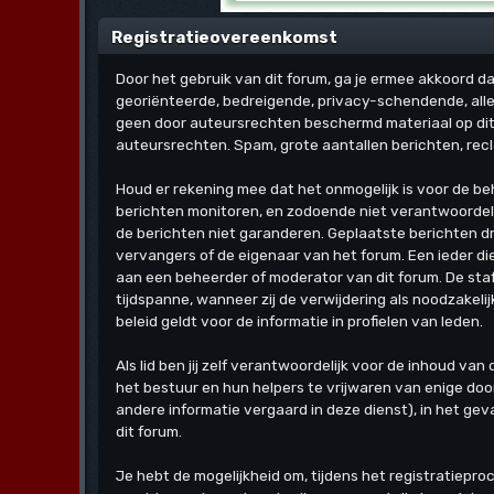
Registratieovereenkomst
Door het gebruik van dit forum, ga je ermee akkoord dat 
georiënteerde, bedreigende, privacy-schendende, alle
geen door auteursrechten beschermd materiaal op dit f
auteursrechten. Spam, grote aantallen berichten, recl
Houd er rekening mee dat het onmogelijk is voor de be
berichten monitoren, en zodoende niet verantwoordeli
de berichten niet garanderen. Geplaatste berichten dru
vervangers of de eigenaar van het forum. Een ieder d
aan een beheerder of moderator van dit forum. De staf
tijdspanne, wanneer zij de verwijdering als noodzakeli
beleid geldt voor de informatie in profielen van leden.
Als lid ben jij zelf verantwoordelijk voor de inhoud v
het bestuur en hun helpers te vrijwaren van enige doo
andere informatie vergaard in deze dienst), in het gev
dit forum.
Je hebt de mogelijkheid om, tijdens het registratiepr