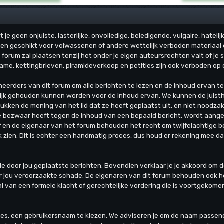
je geen onjuiste, lasterlijke, onvolledige, beledigende, vulgaire, hatelij
en geschikt voor volwassenen of andere wettelijk verboden materiaal of
orum zal plaatsen tenzij het onder je eigen auteursrechten valt of je 
ame, kettingbrieven, piramideverkoop en petities zijn ook verboden op d
heerders van dit forum om alle berichten te lezen en de inhoud ervan te
jk gehouden kunnen worden voor de inhoud ervan. We kunnen de juisthe
kken de mening van het lid dat ze heeft geplaatst uit, en niet noodzake
ie bezwaar heeft tegen de inhoud van een bepaald bericht, wordt aange
 en de eigenaar van het forum behouden het recht om twijfelachtige be
jk zien. Dit is echter een handmatig proces, dus houd er rekening mee da
an de door jou geplaatste berichten. Bovendien verklaar je je akkoord o
r jou veroorzaakte schade. De eigenaren van dit forum behouden ook het 
al van een formele klacht of gerechtelijke vordering die is voortgekomen
oces, een gebruikersnaam te kiezen. We adviseren je om de naam passen