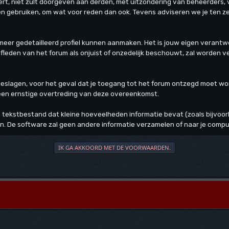
rt, niet zult doorgeven aan derden, met uitzondering van beheerders, 
len gebruiken, om wat voor reden dan ook. Tevens adviseren we je ten
 meer gedetailleerd profiel kunnen aanmaken. Het is jouw eigen verantwoo
tafleden van het forum als onjuist of onzedelijk beschouwt, zal worden
opgeslagen, voor het geval dat je toegang tot het forum ontzegd moet w
 een ernstige overtreding van deze overeenkomst.
 tekstbestand dat kleine hoeveelheden informatie bevat (zoals bijvoor
n. De software zal geen andere informatie verzamelen of naar je compu