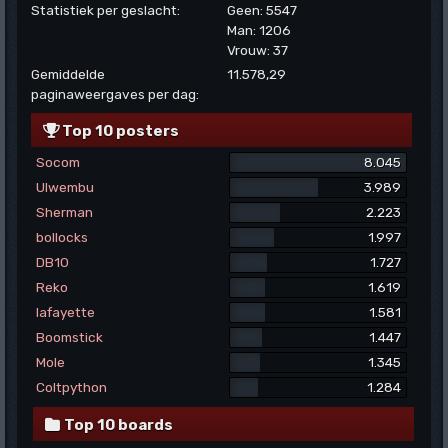
Statistiek per geslacht:
Geen: 5547
Man: 1206
Vrouw: 37
Gemiddelde
11.578,29
paginaweergaves per dag:
Top 10 posters
Socom
8.045
Ulwembu
3.989
Sherman
2.223
bollocks
1.997
DB10
1.727
Reko
1.619
lafayette
1.581
Boomstick
1.447
Mole
1.345
Coltpython
1.284
Top 10 boards