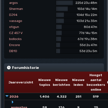
argos
225d 23u 48m
Sherman
155d 14u 14m
DJ94
104d 15u 22m
vassago
103d 21u 35m
otigun
80d 47m
CZ 457 V
77d 14u 15m
bollocks
67d 19u 38m
Encore
55d 2u 47m
DB10
53d 23u 5m
Forumhistorie
Hoogst
Nieuwe
Nieuwe
Nieuwe
aantal
Jaaroverzicht
topics
berichten
leden
bezoekers
online
2026
1.406
4.322
251
519
augustus
59
176
9
75