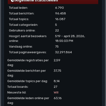
Algemene statistieken
Totaal leden:
6.790
Totaal berichten:
96.458
Totaal topics:
16.087
Totaal categorieën:
5
Gebruikers online:
22
Hoogst aantal bezoekers
519 - april 28, 2026,
online:
18:55:03 PM
Vandaag online:
75
Totaal paginaweergaves:
32.291.864
Gemiddelde registraties per
2,59
dag:
Gemiddelde berichten per
37,75
dag:
Gemiddelde topics per dag:
8,14
Totaal boards:
27
Nieuwste lid:
Will
Gemiddelde leden online per
63,16
dag: