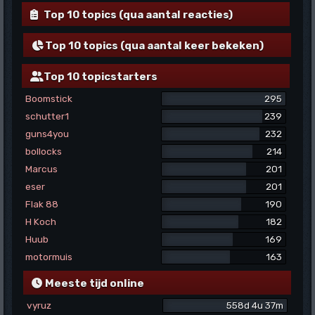
Top 10 topics (qua aantal reacties)
Top 10 topics (qua aantal keer bekeken)
Top 10 topicstarters
Boomstick
295
schutter1
239
guns4you
232
bollocks
214
Marcus
201
eser
201
Flak 88
190
H Koch
182
Huub
169
motormuis
163
Meeste tijd online
vyruz
558d 4u 37m