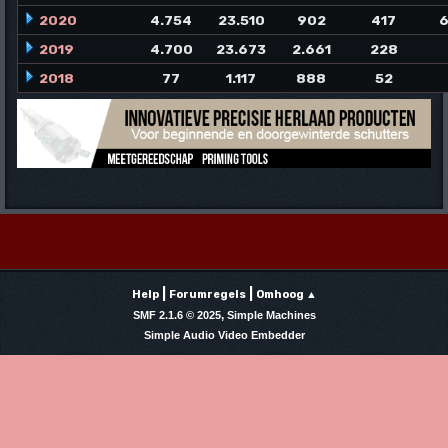
2020
4.754
23.510
902
417
6
2019
4.700
23.673
2.661
228
2018
77
1.117
888
52
|
|
Help
Forumregels
Omhoog ▲
,
SMF 2.1.6 © 2025
Simple Machines
Simple Audio Video Embedder