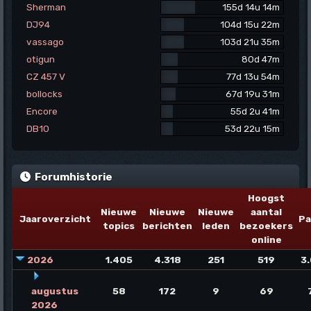
Sherman
155d 14u 14m
DJ94
104d 15u 22m
vassago
103d 21u 35m
otigun
80d 47m
CZ 457 V
77d 13u 54m
bollocks
67d 19u 31m
Encore
55d 2u 41m
DB10
53d 22u 15m
Forumhistorie
Hoogst
Nieuwe
Nieuwe
Nieuwe
aantal
Jaaroverzicht
Pa
topics
berichten
leden
bezoekers
online
2026
1.405
4.318
251
519
3
augustus
58
172
9
69
2026