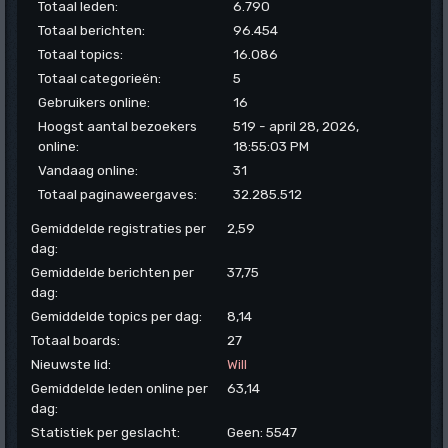
Totaal leden:
6.790
Totaal berichten:
96.454
Totaal topics:
16.086
Totaal categorieën:
5
Gebruikers online:
16
Hoogst aantal bezoekers
519 - april 28, 2026,
online:
18:55:03 PM
Vandaag online:
31
Totaal paginaweergaves:
32.285.512
Gemiddelde registraties per
2,59
dag:
Gemiddelde berichten per
37,75
dag:
Gemiddelde topics per dag:
8,14
Totaal boards:
27
Nieuwste lid:
Will
Gemiddelde leden online per
63,14
dag:
Statistiek per geslacht:
Geen: 5547