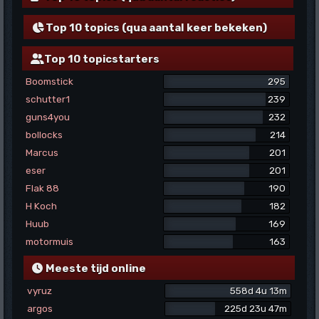
Top 10 topics (qua aantal keer bekeken)
Top 10 topicstarters
Boomstick
295
schutter1
239
guns4you
232
bollocks
214
Marcus
201
eser
201
Flak 88
190
H Koch
182
Huub
169
motormuis
163
Meeste tijd online
vyruz
558d 4u 13m
argos
225d 23u 47m