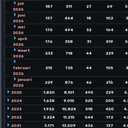
juli
187
511
27
69
3
2026
juni
137
464
18
102
3
2026
mei
170
494
32
164
4
2026
april
176
358
31
519
5
2026
maart
233
718
44
229
4
2026
februari
215
725
44
105
3
2026
januari
229
876
46
216
4
2026
2025
1.820
8.101
495
229
5
2024
1.638
9.015
525
200
4.
2023
1.926
10.824
518
450
4
2022
3.224
11.215
544
172
4.
2021
3.171
13.509
436
137
4.