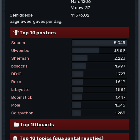
Man: 1206
Vrouw: 37
Gemiddelde
11.576,02
paginaweergaves per dag:
Top 10 posters
Socom
8.045
Ulwembu
3.989
Sherman
2.223
bollocks
1.997
DB10
1.727
Reko
1.619
lafayette
1.581
Boomstick
1.447
Mole
1.345
Coltpython
1.283
Top 10 boards
Top 10 topics (qua aantal reacties)