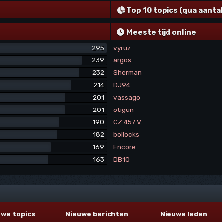
Top 10 topics (qua aanta
Meeste tijd online
295
vyruz
239
argos
232
Sherman
214
DJ94
201
vassago
201
otigun
190
CZ 457 V
182
bollocks
169
Encore
163
DB10
uwe topics
Nieuwe berichten
Nieuwe leden