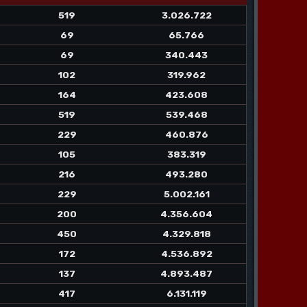
519
3.026.722
69
65.766
69
340.443
102
319.962
164
423.608
519
539.468
229
460.876
105
383.319
216
493.280
229
5.002.161
200
4.356.604
450
4.329.818
172
4.536.892
137
4.893.487
417
6.131.119