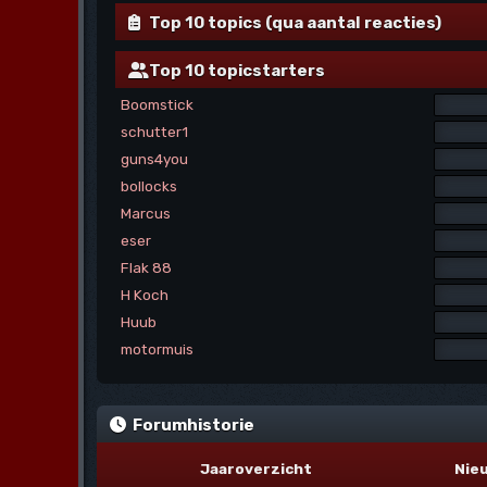
Top 10 topics (qua aantal reacties)
Top 10 topicstarters
Boomstick
schutter1
guns4you
bollocks
Marcus
eser
Flak 88
H Koch
Huub
motormuis
Forumhistorie
Jaaroverzicht
Nie