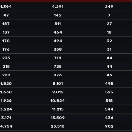
1.394
4.291
249
47
145
7
187
511
27
137
464
18
170
494
32
176
358
31
233
718
44
215
725
44
229
876
46
1.820
8.101
495
1.638
9.015
525
1.926
10.824
518
3.224
11.215
544
3.171
13.509
436
4.754
23.510
902