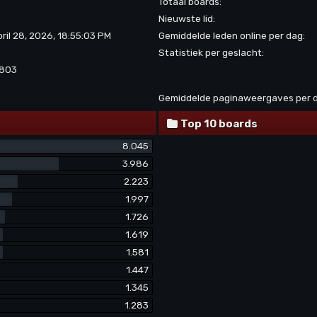
Totaal boards:
Nieuwste lid:
pril 28, 2026, 18:55:03 PM
Gemiddelde leden online per dag:
Statistiek per geslacht:
.803
Gemiddelde paginaweergaves per 
Top 10 boards
8.045
3.986
2.223
1.997
1.726
1.619
1.581
1.447
1.345
1.283