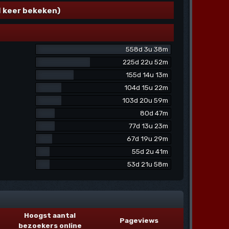
l keer bekeken)
558d 3u 38m
225d 22u 52m
155d 14u 13m
104d 15u 22m
103d 20u 59m
80d 47m
77d 13u 23m
67d 19u 29m
55d 2u 41m
53d 21u 58m
Hoogst aantal
Pageviews
bezoekers online