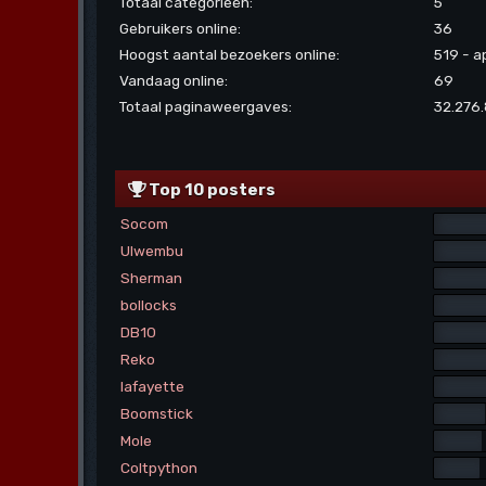
Totaal categorieën:
5
Gebruikers online:
36
Hoogst aantal bezoekers online:
519 - a
Vandaag online:
69
Totaal paginaweergaves:
32.276
Top 10 posters
Socom
Ulwembu
Sherman
bollocks
DB10
Reko
lafayette
Boomstick
Mole
Coltpython