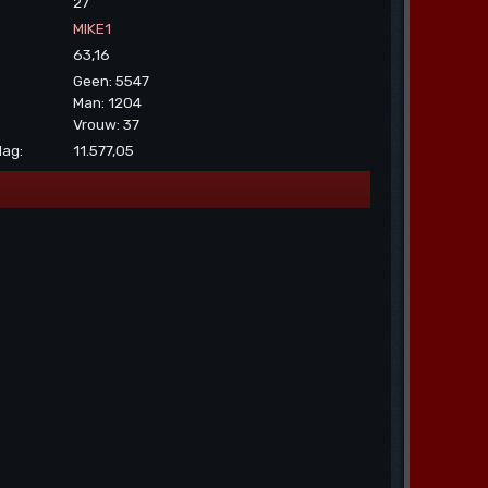
27
MIKE1
63,16
Geen: 5547
Man: 1204
Vrouw: 37
dag:
11.577,05