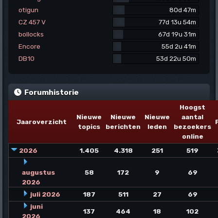
otigun
80d 47m
CZ 457 V
77d 13u 54m
bollocks
67d 19u 31m
Encore
55d 2u 41m
DB10
53d 22u 50m
Forumhistorie
Hoogst
Nieuwe
Nieuwe
Nieuwe
aantal
Jaaroverzicht
topics
berichten
leden
bezoekers
online
2026
1.405
4.318
251
519
augustus
58
172
9
69
2026
juli 2026
187
511
27
69
juni
137
464
18
102
2026