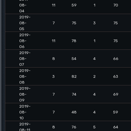
08-
11
59
1
70
04
2019-
08-
7
75
3
75
05
2019-
08-
11
78
1
75
06
2019-
08-
8
54
4
66
07
2019-
08-
3
82
2
63
08
2019-
08-
7
74
4
69
09
2019-
08-
7
48
4
59
10
2019-
8
76
5
64
08-11