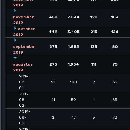
2019
november
458
2.544
128
184
2019
oktober
449
3.405
215
126
2019
september
275
1.855
133
80
2019
augustus
275
1.954
111
75
2019
2019-
08-
21
100
7
65
01
2019-
08-
11
59
1
65
02
2019-
08-
2
47
3
72
03
2019-