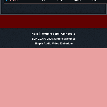
2018
77
1.117
888
52
|
|
Help
Forumregels
Omhoog ▲
,
SMF 2.1.6 © 2025
Simple Machines
Simple Audio Video Embedder