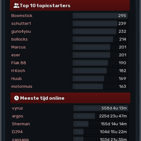
Top 10 topicstarters
Boomstick
295
schutter1
239
guns4you
232
bollocks
214
Marcus
201
eser
201
Flak 88
190
H Koch
182
Huub
169
motormuis
163
Meeste tijd online
vyruz
558d 4u 13m
argos
225d 23u 47m
Sherman
155d 14u 14m
DJ94
104d 15u 22m
vassago
103d 21u 35m