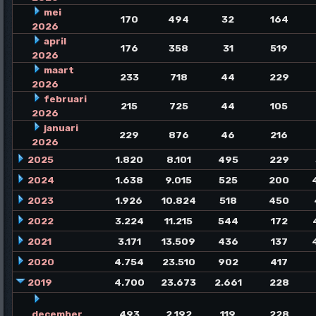
mei
170
494
32
164
2026
april
176
358
31
519
2026
maart
233
718
44
229
2026
februari
215
725
44
105
2026
januari
229
876
46
216
2026
2025
1.820
8.101
495
229
2024
1.638
9.015
525
200
2023
1.926
10.824
518
450
2022
3.224
11.215
544
172
2021
3.171
13.509
436
137
2020
4.754
23.510
902
417
2019
4.700
23.673
2.661
228
december
493
2.192
119
228