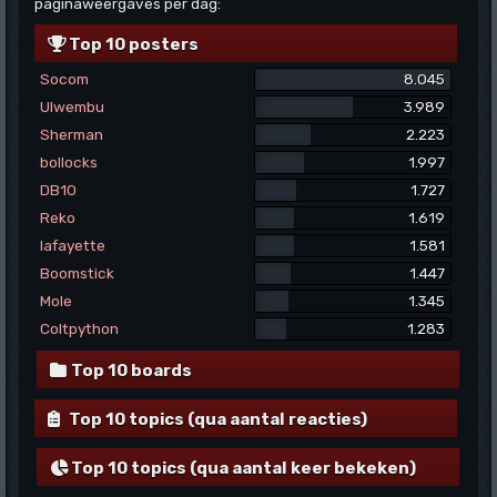
paginaweergaves per dag:
Top 10 posters
Socom
8.045
Ulwembu
3.989
Sherman
2.223
bollocks
1.997
DB10
1.727
Reko
1.619
lafayette
1.581
Boomstick
1.447
Mole
1.345
Coltpython
1.283
Top 10 boards
Top 10 topics (qua aantal reacties)
Top 10 topics (qua aantal keer bekeken)