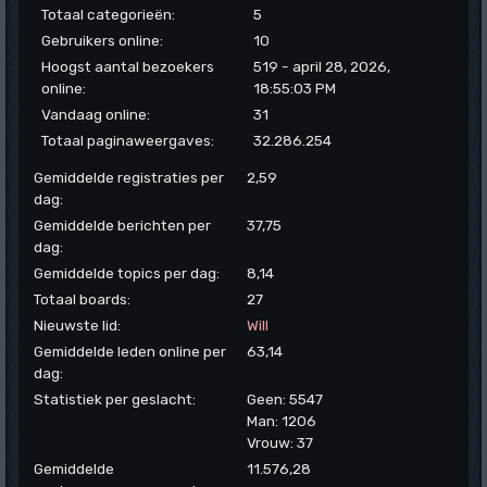
Totaal categorieën:
5
Gebruikers online:
10
Hoogst aantal bezoekers
519 - april 28, 2026,
online:
18:55:03 PM
Vandaag online:
31
Totaal paginaweergaves:
32.286.254
Gemiddelde registraties per
2,59
dag:
Gemiddelde berichten per
37,75
dag:
Gemiddelde topics per dag:
8,14
Totaal boards:
27
Nieuwste lid:
Will
Gemiddelde leden online per
63,14
dag:
Statistiek per geslacht:
Geen: 5547
Man: 1206
Vrouw: 37
Gemiddelde
11.576,28