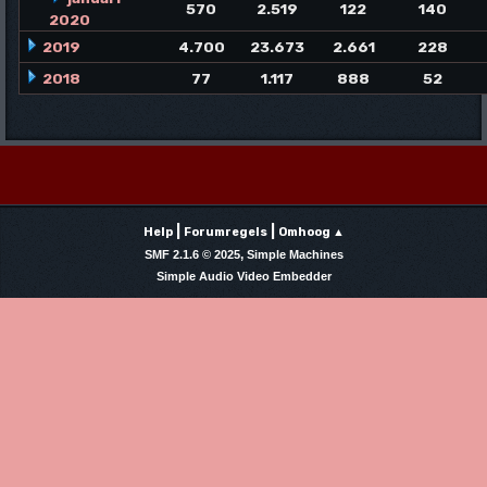
570
2.519
122
140
2020
2019
4.700
23.673
2.661
228
2018
77
1.117
888
52
|
|
Help
Forumregels
Omhoog ▲
,
SMF 2.1.6 © 2025
Simple Machines
Simple Audio Video Embedder