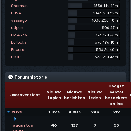
Sherman
155d 14u 12m
DJ94
104d 15u 22m
vassago
103d 20u 48m
otigun
80d 47m
CZ 457 V
77d 12u 35m
bollocks
67d 19u 18m
Encore
55d 2u 40m
DB10
53d 21u 43m
Forumhistorie
Hoogst
Nieuwe
Nieuwe
Nieuwe
aantal
Jaaroverzicht
topics
berichten
leden
bezoekers
online
2026
1.393
4.283
249
519
augustus
46
137
7
55