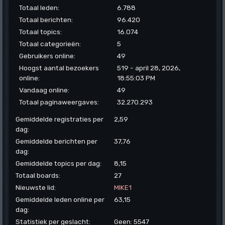
Totaal leden:
6.788
Totaal berichten:
96.420
Totaal topics:
16.074
Totaal categorieën:
5
Gebruikers online:
49
Hoogst aantal bezoekers
519 - april 28, 2026,
online:
18:55:03 PM
Vandaag online:
49
Totaal paginaweergaves:
32.270.293
Gemiddelde registraties per
2,59
dag:
Gemiddelde berichten per
37,76
dag:
Gemiddelde topics per dag:
8,15
Totaal boards:
27
Nieuwste lid:
MIKE1
Gemiddelde leden online per
63,15
dag:
Statistiek per geslacht:
Geen: 5547