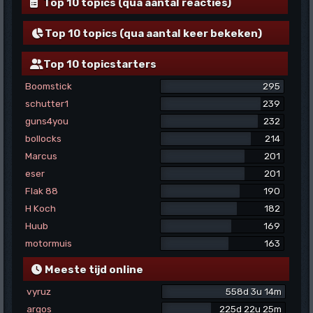
Top 10 topics (qua aantal reacties)
Top 10 topics (qua aantal keer bekeken)
Top 10 topicstarters
Boomstick
295
schutter1
239
guns4you
232
bollocks
214
Marcus
201
eser
201
Flak 88
190
H Koch
182
Huub
169
motormuis
163
Meeste tijd online
vyruz
558d 3u 14m
argos
225d 22u 25m