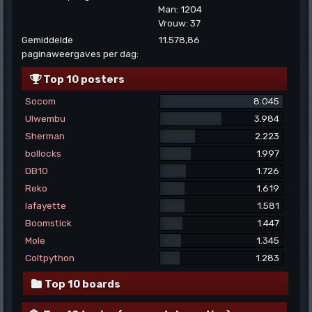
Man: 1204
Vrouw: 37
Gemiddelde
11.578,86
paginaweergaves per dag:
Top 10 posters
Socom
8.045
Ulwembu
3.984
Sherman
2.223
bollocks
1.997
DB10
1.726
Reko
1.619
lafayette
1.581
Boomstick
1.447
Mole
1.345
Coltpython
1.283
Top 10 boards