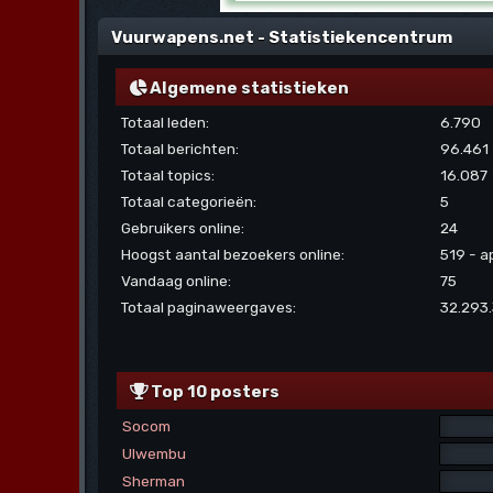
Vuurwapens.net - Statistiekencentrum
Algemene statistieken
Totaal leden:
6.790
Totaal berichten:
96.461
Totaal topics:
16.087
Totaal categorieën:
5
Gebruikers online:
24
Hoogst aantal bezoekers online:
519 - a
Vandaag online:
75
Totaal paginaweergaves:
32.293
Top 10 posters
Socom
Ulwembu
Sherman