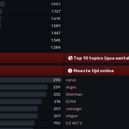
1.997
1.727
1.619
1.581
1.447
1.345
1.284
Top 10 topics (qua aanta
Meeste tijd online
295
vyruz
239
argos
232
Sherman
214
DJ94
201
vassago
201
otigun
190
CZ 457 V