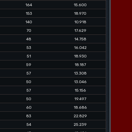
164
15.600
153
18.970
140
10.918
70
17.629
48
14.758
53
16.042
51
18.930
59
18.187
57
13.308
50
13.046
57
15.156
50
19.497
60
18.686
83
22.829
54
25.239