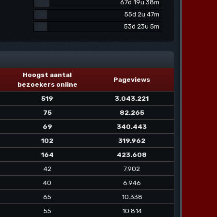
67d 19u 38m
55d 2u 47m
53d 23u 5m
Hoogst aantal
Pageviews
bezoekers online
519
3.043.221
75
82.265
69
340.443
102
319.962
164
423.608
42
7.902
40
6.946
65
10.338
55
10.814