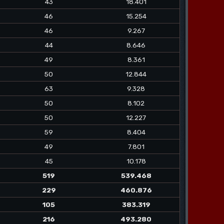
43
18.401
46
15.254
46
9.267
44
8.646
49
8.361
50
12.844
63
9.328
50
8.102
50
12.227
59
8.404
49
7.801
45
10.178
519
539.468
229
460.876
105
383.319
216
493.280