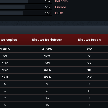
182
bollocks
169
Encore
163
DB10
uwe topics
Nieuwe berichten
Nieuwe leden
1.406
4.325
251
59
179
9
187
511
27
137
464
18
170
494
32
5
9
1
3
6
0
9
13
1
6
15
1