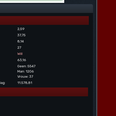
2,59
37,75
8,14
27
Will
63,16
Geen: 5547
Man: 1206
Vrouw: 37
dag:
11.578,81