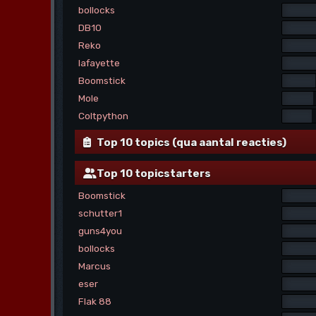
bollocks
DB10
Reko
lafayette
Boomstick
Mole
Coltpython
Top 10 topics (qua aantal reacties)
Top 10 topicstarters
Boomstick
schutter1
guns4you
bollocks
Marcus
eser
Flak 88