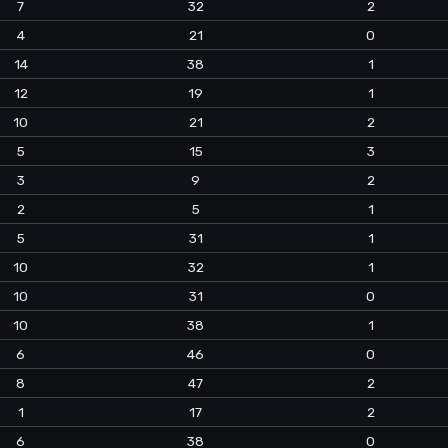
7
32
2
4
21
0
14
38
1
12
19
1
10
21
2
5
15
3
3
9
2
2
5
1
5
31
1
10
32
1
10
31
0
10
38
1
6
46
0
8
47
2
1
17
2
6
38
0