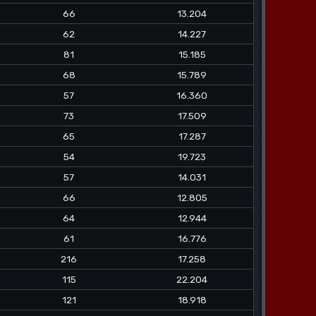
66
13.204
62
14.227
81
15.185
68
15.789
57
16.360
73
17.509
65
17.287
54
19.723
57
14.031
66
12.805
64
12.944
61
16.776
216
17.258
115
22.204
121
18.918