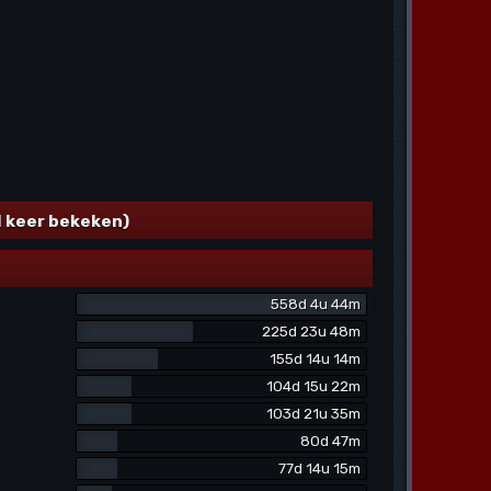
l keer bekeken)
558d 4u 44m
225d 23u 48m
155d 14u 14m
104d 15u 22m
103d 21u 35m
80d 47m
77d 14u 15m