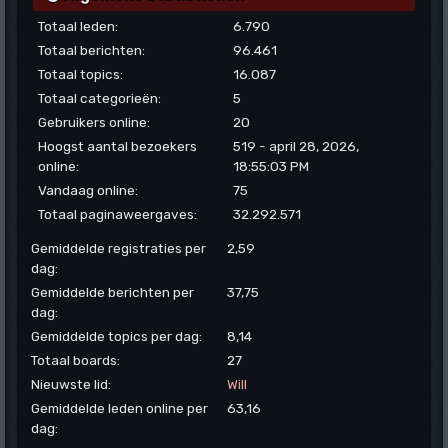
Totaal leden:
6.790
Totaal berichten:
96.461
Totaal topics:
16.087
Totaal categorieën:
5
Gebruikers online:
20
Hoogst aantal bezoekers
519 - april 28, 2026,
online:
18:55:03 PM
Vandaag online:
75
Totaal paginaweergaves:
32.292.571
Gemiddelde registraties per
2,59
dag:
Gemiddelde berichten per
37,75
dag:
Gemiddelde topics per dag:
8,14
Totaal boards:
27
Nieuwste lid:
Will
Gemiddelde leden online per
63,16
dag: