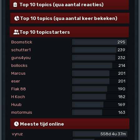
Top 10 topics (qua aantal reacties)
Top 10 topics (qua aantal keer bekeken)
Top 10 topicstarters
Boomstick
295
schutter1
239
guns4you
232
bollocks
214
Marcus
201
eser
201
Flak 88
190
H Koch
182
Huub
169
motormuis
163
Meeste tijd online
vyruz
558d 4u 37m