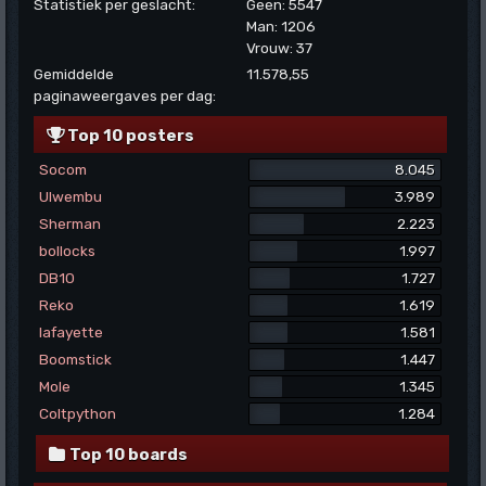
Statistiek per geslacht:
Geen: 5547
Man: 1206
Vrouw: 37
Gemiddelde
11.578,55
paginaweergaves per dag:
Top 10 posters
Socom
8.045
Ulwembu
3.989
Sherman
2.223
bollocks
1.997
DB10
1.727
Reko
1.619
lafayette
1.581
Boomstick
1.447
Mole
1.345
Coltpython
1.284
Top 10 boards