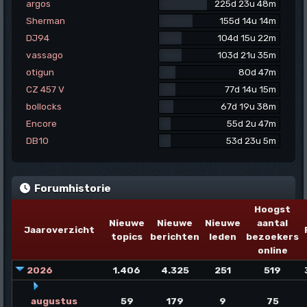
argos
225d 23u 48m
Sherman
155d 14u 14m
DJ94
104d 15u 22m
vassago
103d 21u 35m
otigun
80d 47m
CZ 457 V
77d 14u 15m
bollocks
67d 19u 38m
Encore
55d 2u 47m
DB10
53d 23u 5m
Forumhistorie
Hoogst
Nieuwe
Nieuwe
Nieuwe
aantal
Jaaroverzicht
topics
berichten
leden
bezoekers
online
2026
1.406
4.325
251
519
augustus
59
179
9
75