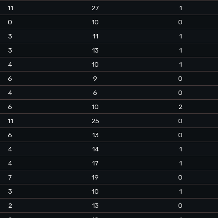
11
27
1
0
10
0
3
11
1
3
13
1
4
10
1
6
9
0
4
6
0
6
10
2
11
25
0
6
13
0
4
14
1
4
17
1
7
19
0
3
10
1
2
13
0