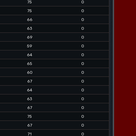
75
0
75
0
66
0
63
0
69
0
59
0
64
0
65
0
60
0
67
0
64
0
63
0
67
0
75
0
67
0
71
0