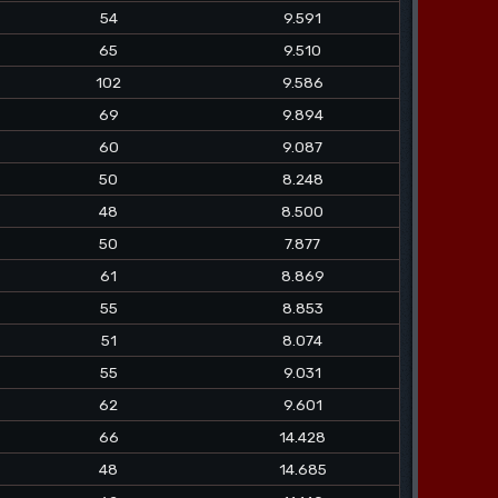
54
9.591
65
9.510
102
9.586
69
9.894
60
9.087
50
8.248
48
8.500
50
7.877
61
8.869
55
8.853
51
8.074
55
9.031
62
9.601
66
14.428
48
14.685