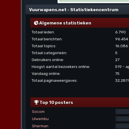
Vuurwapens.net - Statistiekencentrum
Algemene statistieken
Totaal leden:
6.790
Totaal berichten:
96.454
Totaal topics:
16.086
Totaal categorieën:
5
Gebruikers online:
27
Hoogst aantal bezoekers online:
519 - a
Vandaag online:
75
Totaal paginaweergaves:
32.287
Top 10 posters
Socom
Ulwembu
Sherman