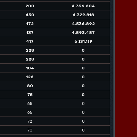
200
4.356.604
450
4.329.818
172
4.536.892
137
4.893.487
417
6.131.119
228
0
228
0
184
0
126
0
80
0
75
0
65
0
65
0
72
0
70
0