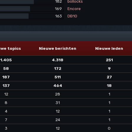
182
bollocks
169
Encore
163
DB10
uwe topics
Nieuwe berichten
Nieuwe leden
1.405
4.318
251
58
172
9
187
511
27
137
464
18
12
28
1
8
31
1
4
12
1
7
24
1
3
12
0