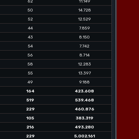
62
11.149
50
14.728
52
12.529
44
7.859
43
8.150
54
7.742
56
8.714
58
12.283
55
13.397
49
9.188
164
423.608
519
539.468
229
460.876
105
383.319
216
493.280
229
5.002.161