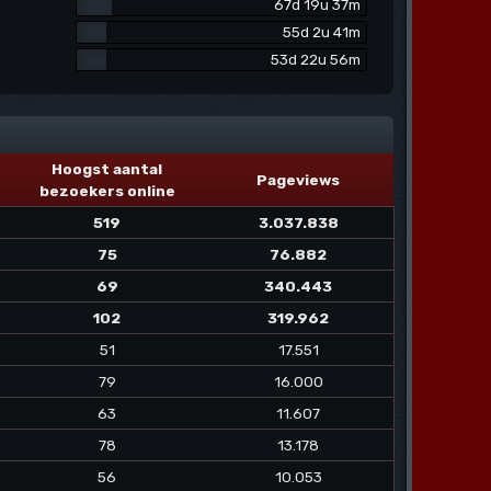
67d 19u 37m
55d 2u 41m
53d 22u 56m
Hoogst aantal
Pageviews
bezoekers online
519
3.037.838
75
76.882
69
340.443
102
319.962
51
17.551
79
16.000
63
11.607
78
13.178
56
10.053