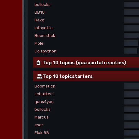
bollocks
DB10
Reko
lafayette
Boomstick
Mole
Coltpython
Top 10 topics (qua aantal reacties)
Top 10 topicstarters
Boomstick
schutter1
guns4you
bollocks
Marcus
eser
Flak 88