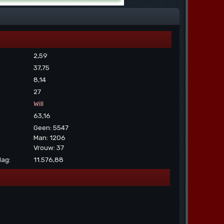
2,59
37,75
8,14
27
Will
63,16
Geen: 5547
Man: 1206
Vrouw: 37
dag:
11.576,88