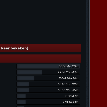
l keer bekeken)
558d 4u 20m
225d 23u 47m
155d 14u 14m
104d 15u 22m
103d 21u 35m
80d 47m
77d 14u 1m