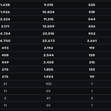
1.638
9.015
525
1.926
10.824
518
3.224
11.215
544
3.171
13.509
436
4.754
23.510
902
4.700
23.673
2.661
493
2.192
119
458
2.544
128
449
3.405
215
275
1.855
133
275
1.954
111
21
100
7
11
59
1
2
47
3
11
59
1