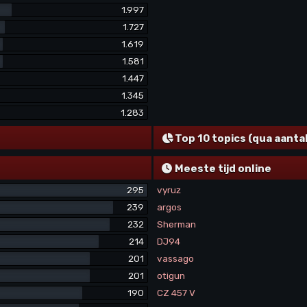
1.997
1.727
1.619
1.581
1.447
1.345
1.283
Top 10 topics (qua aanta
Meeste tijd online
295
vyruz
239
argos
232
Sherman
214
DJ94
201
vassago
201
otigun
190
CZ 457 V