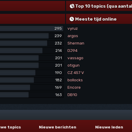
Top 10 topics (qua aanta
Meeste tijd online
295
vyruz
239
argos
232
Sherman
214
DJ94
201
vassago
201
otigun
190
CZ 457 V
182
bollocks
169
Encore
163
DB10
uwe topics
Nieuwe berichten
Nieuwe leden