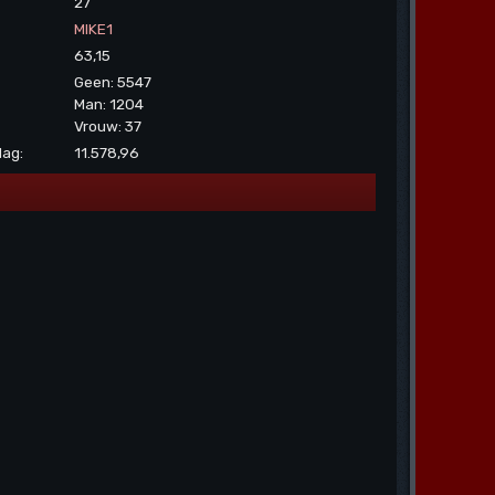
27
MIKE1
63,15
Geen: 5547
Man: 1204
Vrouw: 37
dag:
11.578,96