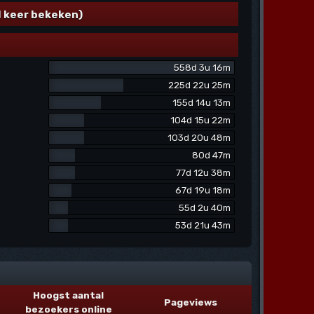
l keer bekeken)
558d 3u 16m
225d 22u 25m
155d 14u 13m
104d 15u 22m
103d 20u 48m
80d 47m
77d 12u 38m
67d 19u 18m
55d 2u 40m
53d 21u 43m
Hoogst aantal
Pageviews
bezoekers online