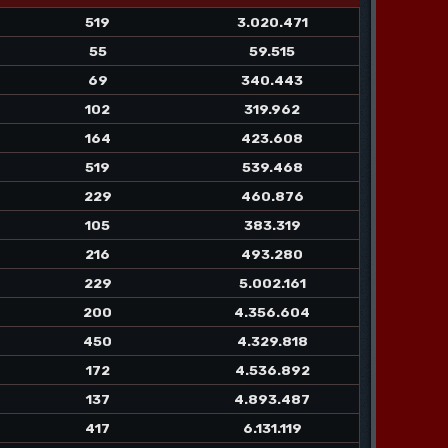
519
3.020.471
55
59.515
69
340.443
102
319.962
164
423.608
519
539.468
229
460.876
105
383.319
216
493.280
229
5.002.161
200
4.356.604
450
4.329.818
172
4.536.892
137
4.893.487
417
6.131.119