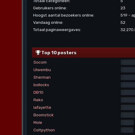
Totaal categorieën:
5
Gebruikers online:
23
Hoogst aantal bezoekers online:
519 - a
Vandaag online:
52
Totaal paginaweergaves:
32.270
Top 10 posters
Socom
Ulwembu
Sherman
bollocks
DB10
Reko
lafayette
Boomstick
Mole
Coltpython