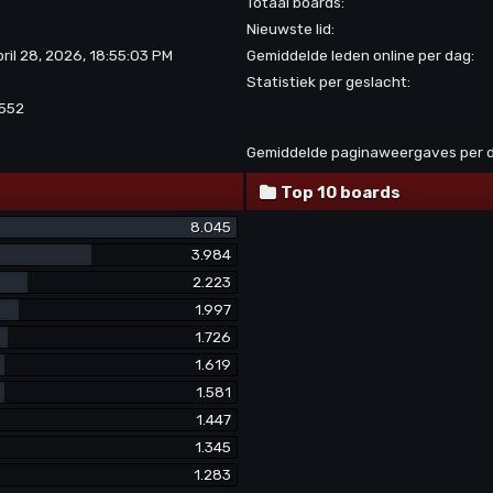
Totaal boards:
Nieuwste lid:
pril 28, 2026, 18:55:03 PM
Gemiddelde leden online per dag:
Statistiek per geslacht:
.552
Gemiddelde paginaweergaves per 
Top 10 boards
8.045
3.984
2.223
1.997
1.726
1.619
1.581
1.447
1.345
1.283