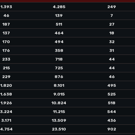
1.393
4.285
249
46
139
7
187
511
27
137
464
18
170
494
32
176
358
31
233
718
44
215
725
44
229
876
46
1.820
8.101
495
1.638
9.015
525
1.926
10.824
518
3.224
11.215
544
3.171
13.509
436
4.754
23.510
902