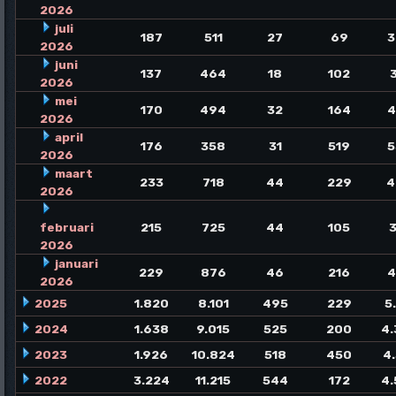
2026
juli
187
511
27
69
3
2026
juni
137
464
18
102
2026
mei
170
494
32
164
4
2026
april
176
358
31
519
5
2026
maart
233
718
44
229
4
2026
februari
215
725
44
105
2026
januari
229
876
46
216
4
2026
2025
1.820
8.101
495
229
5
2024
1.638
9.015
525
200
4.
2023
1.926
10.824
518
450
4
2022
3.224
11.215
544
172
4.