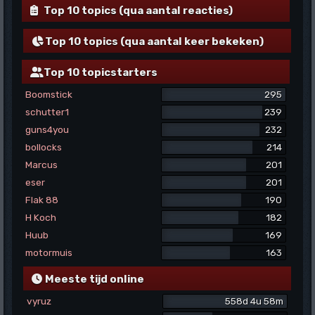
Top 10 topics (qua aantal reacties)
Top 10 topics (qua aantal keer bekeken)
Top 10 topicstarters
Boomstick
295
schutter1
239
guns4you
232
bollocks
214
Marcus
201
eser
201
Flak 88
190
H Koch
182
Huub
169
motormuis
163
Meeste tijd online
vyruz
558d 4u 58m