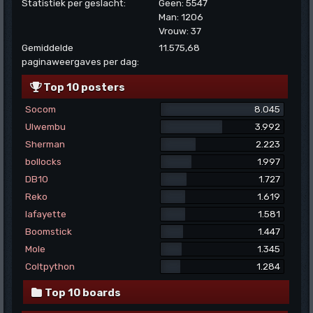
Statistiek per geslacht:
Geen: 5547
Man: 1206
Vrouw: 37
Gemiddelde
11.575,68
paginaweergaves per dag:
Top 10 posters
Socom
8.045
Ulwembu
3.992
Sherman
2.223
bollocks
1.997
DB10
1.727
Reko
1.619
lafayette
1.581
Boomstick
1.447
Mole
1.345
Coltpython
1.284
Top 10 boards