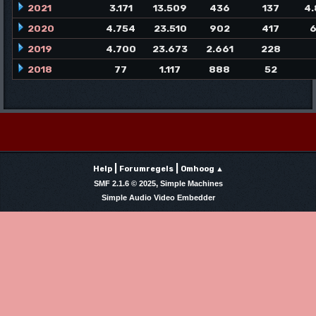
2021
3.171
13.509
436
137
4.
2020
4.754
23.510
902
417
6
2019
4.700
23.673
2.661
228
2018
77
1.117
888
52
|
|
Help
Forumregels
Omhoog ▲
,
SMF 2.1.6 © 2025
Simple Machines
Simple Audio Video Embedder