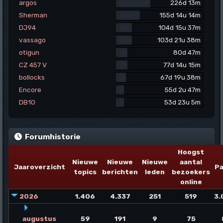
argos
226d 13m
Sherman
155d 14u 14m
DJ94
104d 15u 37m
vassago
103d 21u 38m
otigun
80d 47m
CZ 457 V
77d 14u 15m
bollocks
67d 19u 38m
Encore
55d 2u 47m
DB10
53d 23u 5m
Forumhistorie
Hoogst
Nieuwe
Nieuwe
Nieuwe
aantal
Jaaroverzicht
Pa
topics
berichten
leden
bezoekers
online
2026
1.406
4.337
251
519
3.
augustus
59
191
9
75