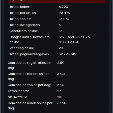
Totaal leden:
6.790
Totaal berichten:
96.473
Totaal topics:
16.087
Totaal categorieën:
5
Gebruikers online:
16
Hoogst aantal bezoekers
519 - april 28, 2026,
online:
18:55:03 PM
Vandaag online:
20
Totaal paginaweergaves:
32.296.145
Gemiddelde registraties per
2,59
dag:
Gemiddelde berichten per
37,74
dag:
Gemiddelde topics per dag:
8,14
Totaal boards:
27
Nieuwste lid:
Will
Gemiddelde leden online per
63,14
dag: