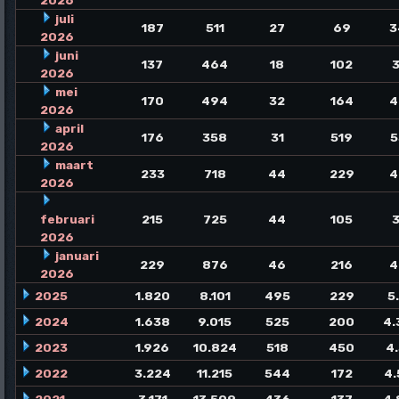
2026
juli
187
511
27
69
3
2026
juni
137
464
18
102
3
2026
mei
170
494
32
164
4
2026
april
176
358
31
519
5
2026
maart
233
718
44
229
4
2026
februari
215
725
44
105
3
2026
januari
229
876
46
216
4
2026
2025
1.820
8.101
495
229
5
2024
1.638
9.015
525
200
4.
2023
1.926
10.824
518
450
4
2022
3.224
11.215
544
172
4.