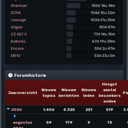
Sherman
155d 14u 14m
DJ94
104d 15u 22m
vassago
103d 21u 35m
otigun
80d 47m
CZ 457 V
77d 14u 15m
bollocks
67d 19u 38m
Encore
55d 2u 47m
DB10
53d 23u 5m
Forumhistorie
Hoogst
Nieuwe
Nieuwe
Nieuwe
aantal
Jaaroverzicht
Pa
topics
berichten
leden
bezoekers
online
2026
1.406
4.325
251
519
3.
augustus
59
179
9
75