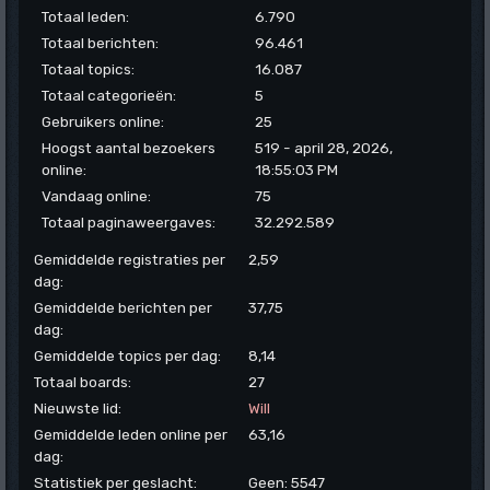
Totaal leden:
6.790
Totaal berichten:
96.461
Totaal topics:
16.087
Totaal categorieën:
5
Gebruikers online:
25
Hoogst aantal bezoekers
519 - april 28, 2026,
online:
18:55:03 PM
Vandaag online:
75
Totaal paginaweergaves:
32.292.589
Gemiddelde registraties per
2,59
dag:
Gemiddelde berichten per
37,75
dag:
Gemiddelde topics per dag:
8,14
Totaal boards:
27
Nieuwste lid:
Will
Gemiddelde leden online per
63,16
dag:
Statistiek per geslacht:
Geen: 5547