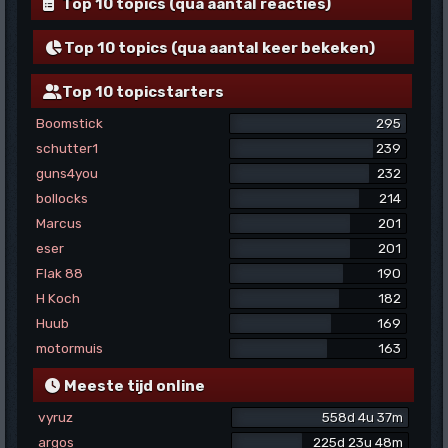
Top 10 topics (qua aantal reacties)
Top 10 topics (qua aantal keer bekeken)
Top 10 topicstarters
Boomstick
295
schutter1
239
guns4you
232
bollocks
214
Marcus
201
eser
201
Flak 88
190
H Koch
182
Huub
169
motormuis
163
Meeste tijd online
vyruz
558d 4u 37m
argos
225d 23u 48m