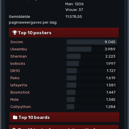
Man: 1206
Vrouw: 37
Gemiddelde
11.578,55
paginaweergaves per dag:
Top 10 posters
Socom
8.045
Ulwembu
3.989
Sherman
2.223
bollocks
1.997
DB10
1.727
Reko
1.619
lafayette
1.581
Boomstick
1.447
Mole
1.345
Coltpython
1.284
Top 10 boards