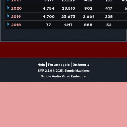
2021
3.171
13.509
436
137
4.
2020
4.754
23.510
902
417
6
2019
4.700
23.673
2.661
228
2018
77
1.117
888
52
|
|
Help
Forumregels
Omhoog ▲
,
SMF 2.1.6 © 2025
Simple Machines
Simple Audio Video Embedder