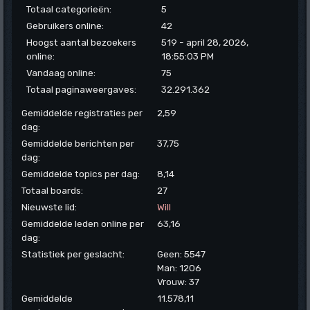
Totaal categorieën:
5
Gebruikers online:
42
Hoogst aantal bezoekers
519 - april 28, 2026,
online:
18:55:03 PM
Vandaag online:
75
Totaal paginaweergaves:
32.291.362
Gemiddelde registraties per
2,59
dag:
Gemiddelde berichten per
37,75
dag:
Gemiddelde topics per dag:
8,14
Totaal boards:
27
Nieuwste lid:
Will
Gemiddelde leden online per
63,16
dag:
Statistiek per geslacht:
Geen: 5547
Man: 1206
Vrouw: 37
Gemiddelde
11.578,11