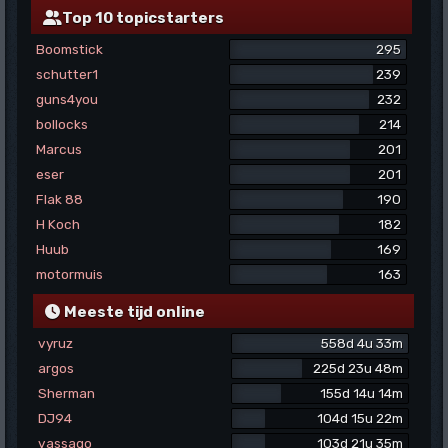
Top 10 topicstarters
Boomstick
295
schutter1
239
guns4you
232
bollocks
214
Marcus
201
eser
201
Flak 88
190
H Koch
182
Huub
169
motormuis
163
Meeste tijd online
vyruz
558d 4u 33m
argos
225d 23u 48m
Sherman
155d 14u 14m
DJ94
104d 15u 22m
vassago
103d 21u 35m