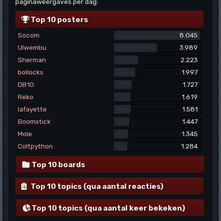
paginaweergaves per dag:
Top 10 posters
Socom
8.045
Ulwembu
3.989
Sherman
2.223
bollocks
1.997
DB10
1.727
Reko
1.619
lafayette
1.581
Boomstick
1.447
Mole
1.345
Coltpython
1.284
Top 10 boards
Top 10 topics (qua aantal reacties)
Top 10 topics (qua aantal keer bekeken)