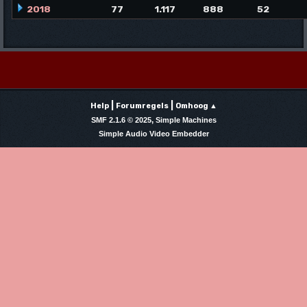
2018
77
1.117
888
52
|
|
Help
Forumregels
Omhoog ▲
,
SMF 2.1.6 © 2025
Simple Machines
Simple Audio Video Embedder