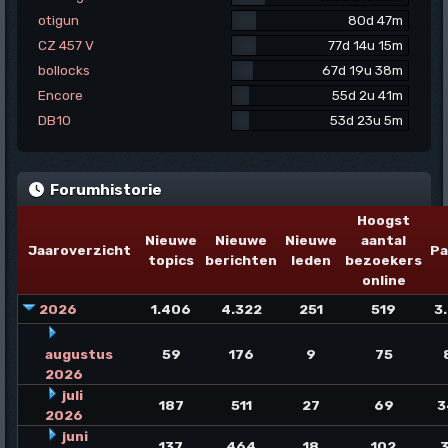
otigun
80d 47m
CZ 457 V
77d 14u 15m
bollocks
67d 19u 38m
Encore
55d 2u 41m
DB10
53d 23u 5m
Forumhistorie
Hoogst
Nieuwe
Nieuwe
Nieuwe
aantal
Jaaroverzicht
Pa
topics
berichten
leden
bezoekers
online
2026
1.406
4.322
251
519
3
augustus
59
176
9
75
2026
juli
187
511
27
69
3
2026
juni
137
464
18
102
3