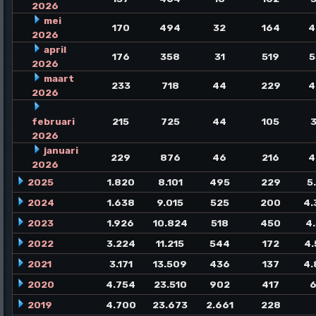
2026
mei
170
494
32
164
4
2026
april
176
358
31
519
5
2026
maart
233
718
44
229
4
2026
februari
215
725
44
105
3
2026
januari
229
876
46
216
4
2026
2025
1.820
8.101
495
229
5
2024
1.638
9.015
525
200
4.
2023
1.926
10.824
518
450
4
2022
3.224
11.215
544
172
4.
2021
3.171
13.509
436
137
4.
2020
4.754
23.510
902
417
6
2019
4.700
23.673
2.661
228