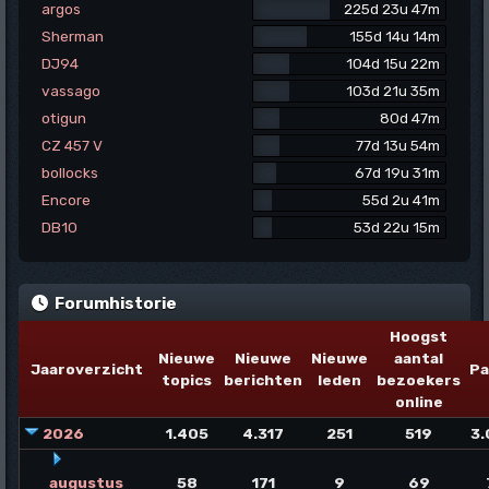
argos
225d 23u 47m
Sherman
155d 14u 14m
DJ94
104d 15u 22m
vassago
103d 21u 35m
otigun
80d 47m
CZ 457 V
77d 13u 54m
bollocks
67d 19u 31m
Encore
55d 2u 41m
DB10
53d 22u 15m
Forumhistorie
Hoogst
Nieuwe
Nieuwe
Nieuwe
aantal
Jaaroverzicht
Pa
topics
berichten
leden
bezoekers
online
2026
1.405
4.317
251
519
3.
augustus
58
171
9
69