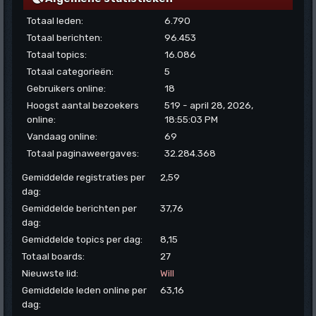
Totaal leden:
6.790
Totaal berichten:
96.453
Totaal topics:
16.086
Totaal categorieën:
5
Gebruikers online:
18
Hoogst aantal bezoekers
519 - april 28, 2026,
online:
18:55:03 PM
Vandaag online:
69
Totaal paginaweergaves:
32.284.368
Gemiddelde registraties per
2,59
dag:
Gemiddelde berichten per
37,76
dag:
Gemiddelde topics per dag:
8,15
Totaal boards:
27
Nieuwste lid:
Will
Gemiddelde leden online per
63,16
dag: