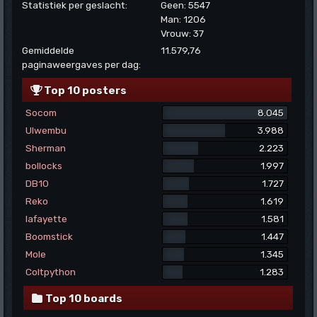
Statistiek per geslacht:
Geen: 5547
Man: 1206
Vrouw: 37
Gemiddelde
11.579,76
paginaweergaves per dag:
Top 10 posters
Socom
8.045
Ulwembu
3.988
Sherman
2.223
bollocks
1.997
DB10
1.727
Reko
1.619
lafayette
1.581
Boomstick
1.447
Mole
1.345
Coltpython
1.283
Top 10 boards