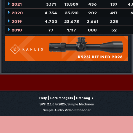
2021
3.171
13.509
436
137
4.
2020
4.754
23.510
902
417
6
2019
4.700
23.673
2.661
228
2018
77
1.117
888
52
|
|
Help
Forumregels
Omhoog ▲
,
SMF 2.1.6 © 2025
Simple Machines
Simple Audio Video Embedder