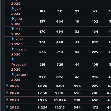
2026
juli
187
511
27
69
3
2026
juni
137
464
18
102
3
2026
mei
170
494
32
164
4
2026
april
176
358
31
519
5
2026
maart
233
718
44
229
4
2026
februari
215
725
44
105
3
2026
januari
229
876
46
216
4
2026
2025
1.820
8.101
495
229
5
2024
1.638
9.015
525
200
4.
2023
1.926
10.824
518
450
4
2022
3.224
11.215
544
172
4.