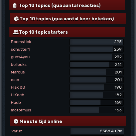
Top 10 topics (qua aantal reacties)
Top 10 topics (qua aantal keer bekeken)
Top 10 topicstarters
Boomstick
295
schutter1
239
guns4you
232
bollocks
214
Marcus
201
eser
201
Flak 88
190
H Koch
182
Huub
169
motormuis
163
Meeste tijd online
vyruz
558d 4u 7m