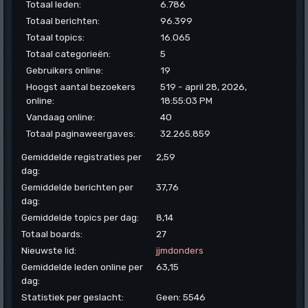
Totaal leden:
6.786
Totaal berichten:
96.399
Totaal topics:
16.065
Totaal categorieën:
5
Gebruikers online:
19
Hoogst aantal bezoekers
519 - april 28, 2026,
online:
18:55:03 PM
Vandaag online:
40
Totaal paginaweergaves:
32.265.859
Gemiddelde registraties per
2,59
dag:
Gemiddelde berichten per
37,76
dag:
Gemiddelde topics per dag:
8,14
Totaal boards:
27
Nieuwste lid:
jjmdonders
Gemiddelde leden online per
63,15
dag:
Statistiek per geslacht:
Geen: 5546