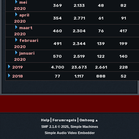
mei
369
2.133
48
82
2020
april
354
2.771
61
91
2020
maart
460
2.304
76
417
2020
februari
491
2.344
139
199
2020
januari
570
2.519
122
140
2020
2019
4.700
23.673
2.661
228
2018
77
1.117
888
52
|
|
Help
Forumregels
Omhoog ▲
,
SMF 2.1.6 © 2025
Simple Machines
Simple Audio Video Embedder