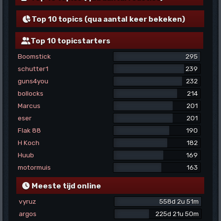
Top 10 topics (qua aantal keer bekeken)
Top 10 topicstarters
Boomstick
295
schutter1
239
guns4you
232
bollocks
214
Marcus
201
eser
201
Flak 88
190
H Koch
182
Huub
169
motormuis
163
Meeste tijd online
vyruz
558d 2u 51m
argos
225d 21u 50m