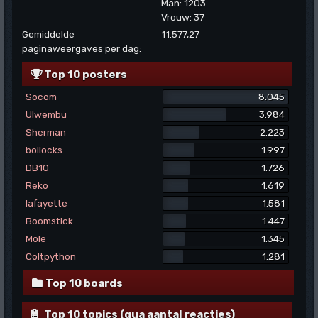
Man: 1203
Vrouw: 37
Gemiddelde
11.577,27
paginaweergaves per dag:
Top 10 posters
Socom
8.045
Ulwembu
3.984
Sherman
2.223
bollocks
1.997
DB10
1.726
Reko
1.619
lafayette
1.581
Boomstick
1.447
Mole
1.345
Coltpython
1.281
Top 10 boards
Top 10 topics (qua aantal reacties)