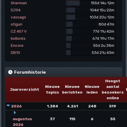
Sherman
155d 14u 12m
DJ94
104d 15u 22m
vassago
103d 20u 12m
otigun
80d 47m
CZ 457 V
77d 11u 42m
bollocks
67d 19u 17m
Encore
55d 2u 38m
DB10
53d 21u 43m
Forumhistorie
Hoogst
Nieuwe
Nieuwe
Nieuwe
aantal
Jaaroverzicht
topics
berichten
leden
bezoekers
online
2026
1.384
4.261
248
519
augustus
37
115
6
55
2026