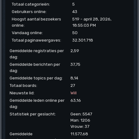
Totaal categorieën:
5
Gebruikers online:
43
Hoogst aantal bezoekers
519 - april 28, 2026,
online:
18:55:03 PM
Vandaag online:
50
Totaal paginaweergaves:
32.301.718
Gemiddelde registraties per
2,59
dag:
Gemiddelde berichten per
37,75
dag:
Gemiddelde topics per dag:
8,14
Totaal boards:
27
Nieuwste lid:
Will
Gemiddelde leden online per
63,16
dag:
Statistiek per geslacht:
Geen: 5547
Man: 1206
Vrouw: 37
Gemiddelde
11.577,68