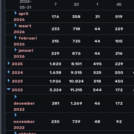
2026-
7
20
1
45
05-31
april
176
358
31
519
2026
maart
233
718
44
229
2026
februari
215
725
44
105
2026
januari
229
876
46
216
2026
2025
1.820
8.101
495
229
2024
1.638
9.015
525
200
2023
1.926
10.824
518
450
2022
3.224
11.215
544
172
december
281
1.269
46
172
2022
november
230
739
48
92
2022
oktober