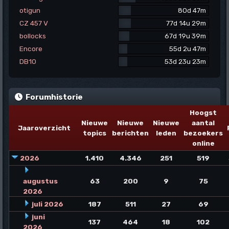
otigun
80d 47m
CZ 457 V
77d 14u 29m
bollocks
67d 19u 39m
Encore
55d 2u 47m
DB10
53d 23u 23m
Forumhistorie
Hoogst
Nieuwe
Nieuwe
Nieuwe
aantal
Jaaroverzicht
topics
berichten
leden
bezoekers
online
2026
1.410
4.346
251
519
augustus
63
200
9
75
2026
juli 2026
187
511
27
69
juni
137
464
18
102
2026