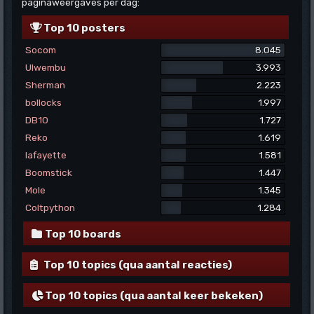
paginaweergaves per dag:
Top 10 posters
Socom
8.045
Ulwembu
3.993
Sherman
2.223
bollocks
1.997
DB10
1.727
Reko
1.619
lafayette
1.581
Boomstick
1.447
Mole
1.345
Coltpython
1.284
Top 10 boards
Top 10 topics (qua aantal reacties)
Top 10 topics (qua aantal keer bekeken)