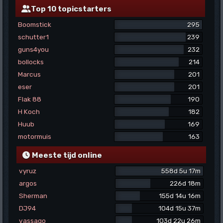
Top 10 topicstarters
Boomstick
295
schutter1
239
guns4you
232
bollocks
214
Marcus
201
eser
201
Flak 88
190
H Koch
182
Huub
169
motormuis
163
Meeste tijd online
vyruz
558d 5u 17m
argos
226d 18m
Sherman
155d 14u 16m
DJ94
104d 15u 37m
vassago
103d 22u 26m