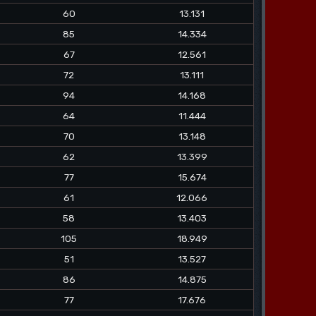
60
13.131
85
14.334
67
12.561
72
13.111
94
14.168
64
11.444
70
13.148
62
13.399
77
15.674
61
12.066
58
13.403
105
18.949
51
13.527
86
14.875
77
17.676