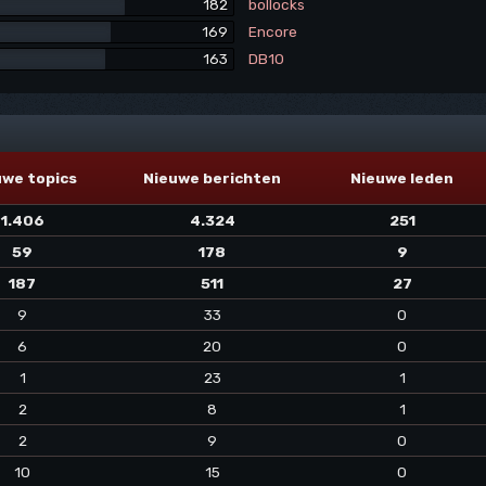
182
bollocks
169
Encore
163
DB10
uwe topics
Nieuwe berichten
Nieuwe leden
1.406
4.324
251
59
178
9
187
511
27
9
33
0
6
20
0
1
23
1
2
8
1
2
9
0
10
15
0