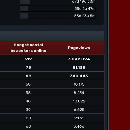
67d 19u 38m
55d 2u 47m
53d 23u 5m
Hoogst aantal
Pageviews
bezoekers online
519
3.042.094
75
81.138
69
340.443
58
10.175
38
8.234
48
10.022
39
6.625
60
9.176
60
8.466