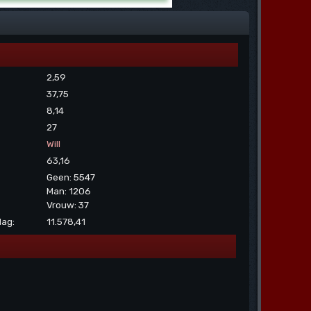
2,59
37,75
8,14
27
Will
63,16
Geen: 5547
Man: 1206
Vrouw: 37
dag:
11.578,41