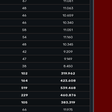
67
11.061
48
11.063
46
10.659
46
10.340
58
11.051
54
11.160
48
10.345
42
9.209
47
9.149
38
8.450
102
319.962
164
423.608
519
539.468
229
460.876
105
383.319
66
11.975