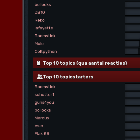
bollocks
DB10
Reko
lafayette
Boomstick
Mole
Coltpython
Top 10 topics (qua aantal reacties)
Top 10 topicstarters
Boomstick
schutter1
guns4you
bollocks
Marcus
eser
Flak 88