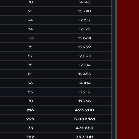
70
14.143
91
16.740
94
12.817
84
12.125
105
15.864
75
13.939
57
12.090
75
12.104
81
12.455
56
14.414
55
11.219
70
11.968
216
493.280
229
5.002.161
73
431.653
122
397.041