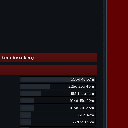
l keer bekeken)
558d 4u 37m
225d 23u 48m
155d 14u 14m
104d 15u 22m
103d 21u 35m
80d 47m
77d 14u 15m