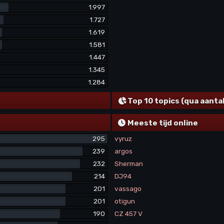
1.997
1.727
1.619
1.581
1.447
1.345
1.284
Top 10 topics (qua aanta
Meeste tijd online
295
vyruz
239
argos
232
Sherman
214
DJ94
201
vassago
201
otigun
190
CZ 457 V