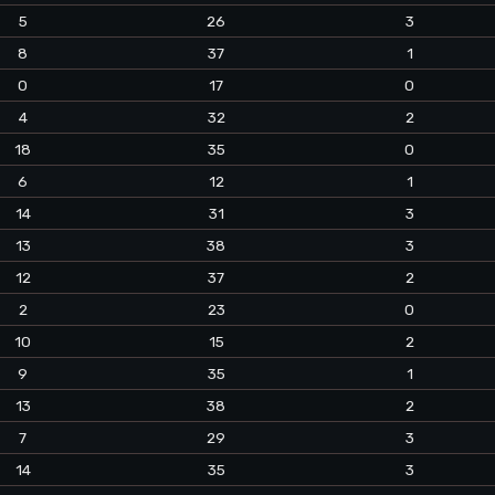
5
26
3
8
37
1
0
17
0
4
32
2
18
35
0
6
12
1
14
31
3
13
38
3
12
37
2
2
23
0
10
15
2
9
35
1
13
38
2
7
29
3
14
35
3