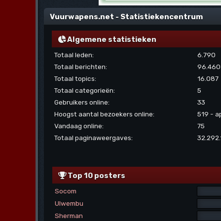
Vuurwapens.net - Statistiekencentrum
Algemene statistieken
Totaal leden:
6.790
Totaal berichten:
96.460
Totaal topics:
16.087
Totaal categorieën:
5
Gebruikers online:
33
Hoogst aantal bezoekers online:
519 - a
Vandaag online:
75
Totaal paginaweergaves:
32.292.
Top 10 posters
Socom
Ulwembu
Sherman