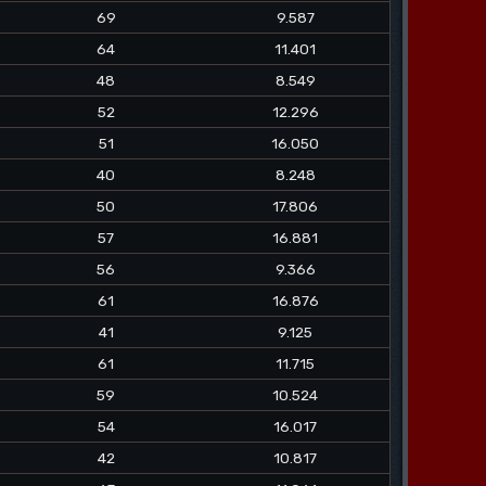
69
9.587
64
11.401
48
8.549
52
12.296
51
16.050
40
8.248
50
17.806
57
16.881
56
9.366
61
16.876
41
9.125
61
11.715
59
10.524
54
16.017
42
10.817