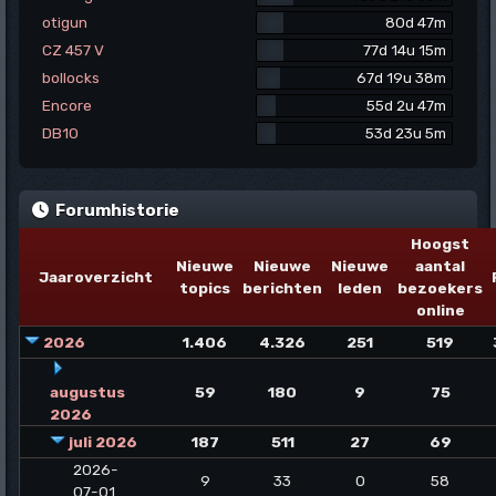
otigun
80d 47m
CZ 457 V
77d 14u 15m
bollocks
67d 19u 38m
Encore
55d 2u 47m
DB10
53d 23u 5m
Forumhistorie
Hoogst
Nieuwe
Nieuwe
Nieuwe
aantal
Jaaroverzicht
topics
berichten
leden
bezoekers
online
2026
1.406
4.326
251
519
augustus
59
180
9
75
2026
juli 2026
187
511
27
69
2026-
9
33
0
58
07-01