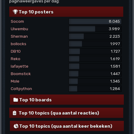
paginaweergaves per dag:
Top 10 posters
Socom
8.045
Ulwembu
3.989
Sherman
2.223
bollocks
1.997
DB10
1.727
Reko
1.619
lafayette
1.581
Boomstick
1.447
Mole
1.345
Coltpython
1.284
Top 10 boards
Top 10 topics (qua aantal reacties)
Top 10 topics (qua aantal keer bekeken)