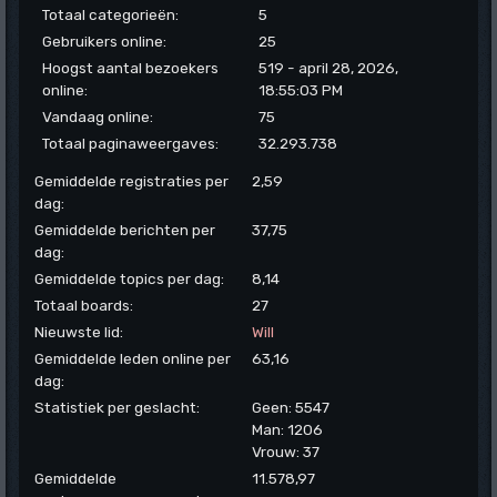
Totaal categorieën:
5
Gebruikers online:
25
Hoogst aantal bezoekers
519 - april 28, 2026,
online:
18:55:03 PM
Vandaag online:
75
Totaal paginaweergaves:
32.293.738
Gemiddelde registraties per
2,59
dag:
Gemiddelde berichten per
37,75
dag:
Gemiddelde topics per dag:
8,14
Totaal boards:
27
Nieuwste lid:
Will
Gemiddelde leden online per
63,16
dag:
Statistiek per geslacht:
Geen: 5547
Man: 1206
Vrouw: 37
Gemiddelde
11.578,97