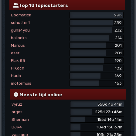
Top 10 topicstarters
Boomstick
295
schutter1
239
guns4you
232
bollocks
214
Marcus
201
eser
201
Flak 88
190
H Koch
182
Huub
169
motormuis
163
Meeste tijd online
vyruz
558d 4u 44m
argos
225d 23u 48m
Sherman
155d 14u 14m
DJ94
104d 15u 37m
vassago
103d 21u 35m