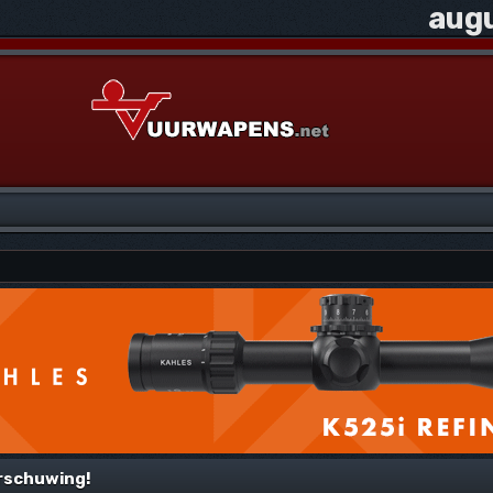
augu
rschuwing!