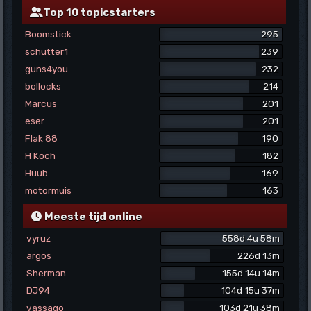
Top 10 topicstarters
Boomstick
295
schutter1
239
guns4you
232
bollocks
214
Marcus
201
eser
201
Flak 88
190
H Koch
182
Huub
169
motormuis
163
Meeste tijd online
vyruz
558d 4u 58m
argos
226d 13m
Sherman
155d 14u 14m
DJ94
104d 15u 37m
vassago
103d 21u 38m