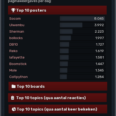
paginaweergaves per dag:
Top 10 posters
Socom
8.045
Ulwembu
3.992
Sherman
2.223
bollocks
1.997
DB10
1.727
Reko
1.619
lafayette
1.581
Boomstick
1.447
Mole
1.345
Coltpython
1.284
Top 10 boards
Top 10 topics (qua aantal reacties)
Top 10 topics (qua aantal keer bekeken)