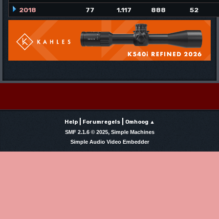
2018
77
1.117
888
52
|
|
Help
Forumregels
Omhoog ▲
,
SMF 2.1.6 © 2025
Simple Machines
Simple Audio Video Embedder