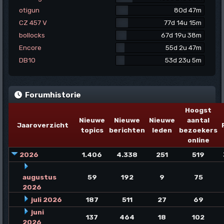
otigun
80d 47m
CZ 457 V
77d 14u 15m
bollocks
67d 19u 38m
Encore
55d 2u 47m
DB10
53d 23u 5m
Forumhistorie
Hoogst
Nieuwe
Nieuwe
Nieuwe
aantal
Jaaroverzicht
topics
berichten
leden
bezoekers
online
2026
1.406
4.338
251
519
augustus
59
192
9
75
2026
juli 2026
187
511
27
69
juni
137
464
18
102
2026