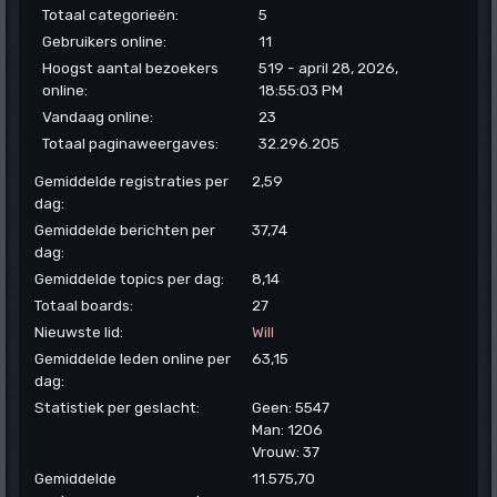
Totaal categorieën:
5
Gebruikers online:
11
Hoogst aantal bezoekers
519 - april 28, 2026,
online:
18:55:03 PM
Vandaag online:
23
Totaal paginaweergaves:
32.296.205
Gemiddelde registraties per
2,59
dag:
Gemiddelde berichten per
37,74
dag:
Gemiddelde topics per dag:
8,14
Totaal boards:
27
Nieuwste lid:
Will
Gemiddelde leden online per
63,15
dag:
Statistiek per geslacht:
Geen: 5547
Man: 1206
Vrouw: 37
Gemiddelde
11.575,70