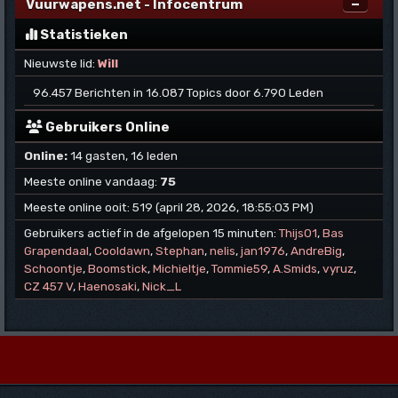
Vuurwapens.net - Infocentrum
Statistieken
Nieuwste lid:
Will
96.457 Berichten in 16.087 Topics door 6.790 Leden
Gebruikers Online
Online:
14 gasten, 16 leden
Meeste online vandaag:
75
Meeste online ooit: 519 (april 28, 2026, 18:55:03 PM)
Gebruikers actief in de afgelopen 15 minuten:
Thijs01
,
Bas
Grapendaal
,
Cooldawn
,
Stephan
,
nelis
,
jan1976
,
AndreBig
,
Schoontje
,
Boomstick
,
Michieltje
,
Tommie59
,
A.Smids
,
vyruz
,
CZ 457 V
,
Haenosaki
,
Nick_L