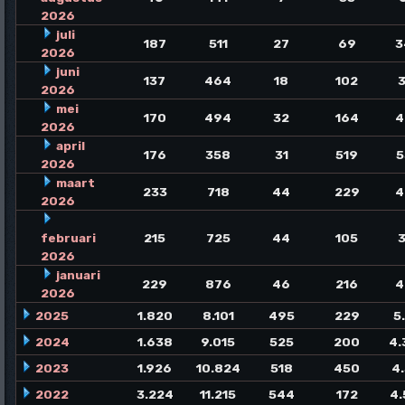
2026
juli
187
511
27
69
3
2026
juni
137
464
18
102
3
2026
mei
170
494
32
164
4
2026
april
176
358
31
519
5
2026
maart
233
718
44
229
4
2026
februari
215
725
44
105
3
2026
januari
229
876
46
216
4
2026
2025
1.820
8.101
495
229
5
2024
1.638
9.015
525
200
4.
2023
1.926
10.824
518
450
4
2022
3.224
11.215
544
172
4.