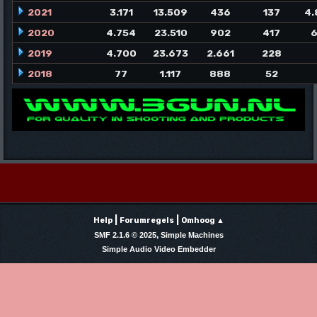
2021
3.171
13.509
436
137
4.
2020
4.754
23.510
902
417
6
2019
4.700
23.673
2.661
228
2018
77
1.117
888
52
|
|
Help
Forumregels
Omhoog ▲
,
SMF 2.1.6 © 2025
Simple Machines
Simple Audio Video Embedder