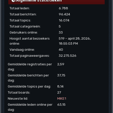
Algemene statistieken
Totaal leden:
6.788
Totaal berichten:
96.424
Totaal topics:
16.074
Totaal categorieën:
5
Gebruikers online:
33
Hoogst aantal bezoekers
519 - april 28, 2026,
online:
18:55:03 PM
Vandaag online:
40
Totaal paginaweergaves:
32.275.526
Gemiddelde registraties per
2,59
dag:
Gemiddelde berichten per
37,75
dag:
Gemiddelde topics per dag:
8,14
Totaal boards:
27
Nieuwste lid:
MIKE1
Gemiddelde leden online per
63,15
dag: