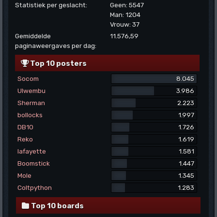
Statistiek per geslacht:
Geen: 5547
Man: 1204
Vrouw: 37
Gemiddelde
11.576,59
paginaweergaves per dag:
Top 10 posters
Socom
8.045
Ulwembu
3.986
Sherman
2.223
bollocks
1.997
DB10
1.726
Reko
1.619
lafayette
1.581
Boomstick
1.447
Mole
1.345
Coltpython
1.283
Top 10 boards