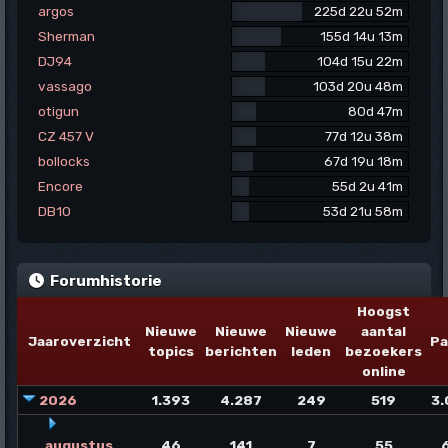
argos
225d 22u 52m
Sherman
155d 14u 13m
DJ94
104d 15u 22m
vassago
103d 20u 48m
otigun
80d 47m
CZ 457 V
77d 12u 38m
bollocks
67d 19u 18m
Encore
55d 2u 41m
DB10
53d 21u 58m
Forumhistorie
Hoogst
Nieuwe
Nieuwe
Nieuwe
aantal
Jaaroverzicht
Pa
topics
berichten
leden
bezoekers
online
2026
1.393
4.287
249
519
3.
augustus
46
141
7
55