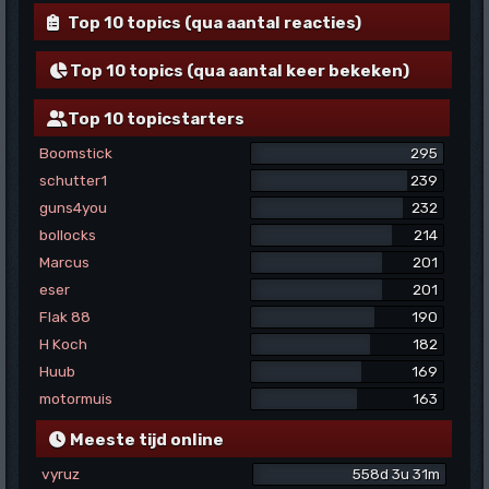
Top 10 topics (qua aantal reacties)
Top 10 topics (qua aantal keer bekeken)
Top 10 topicstarters
Boomstick
295
schutter1
239
guns4you
232
bollocks
214
Marcus
201
eser
201
Flak 88
190
H Koch
182
Huub
169
motormuis
163
Meeste tijd online
vyruz
558d 3u 31m