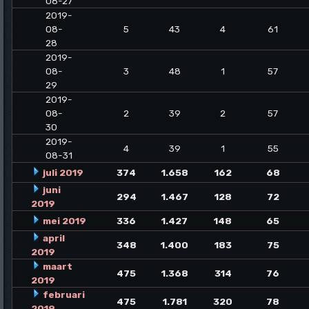
08-27
2019-
08-
5
43
4
61
28
2019-
08-
3
48
1
57
29
2019-
08-
2
39
2
57
30
2019-
4
39
1
55
08-31
juli 2019
374
1.658
162
68
juni
294
1.467
128
72
2019
mei 2019
336
1.427
148
65
april
348
1.400
183
75
2019
maart
475
1.368
314
76
2019
februari
475
1.781
320
78
2019