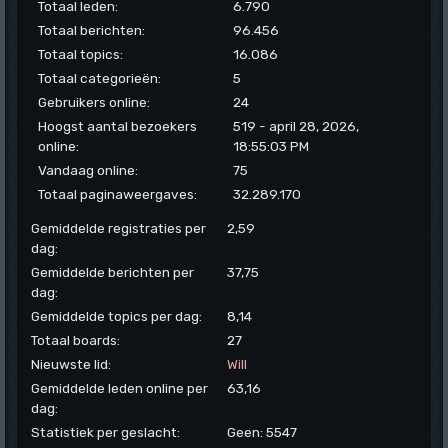
Totaal leden:
6.790
Totaal berichten:
96.456
Totaal topics:
16.086
Totaal categorieën:
5
Gebruikers online:
24
Hoogst aantal bezoekers
519 - april 28, 2026,
online:
18:55:03 PM
Vandaag online:
75
Totaal paginaweergaves:
32.289.170
Gemiddelde registraties per
2,59
dag:
Gemiddelde berichten per
37,75
dag:
Gemiddelde topics per dag:
8,14
Totaal boards:
27
Nieuwste lid:
Will
Gemiddelde leden online per
63,16
dag:
Statistiek per geslacht:
Geen: 5547