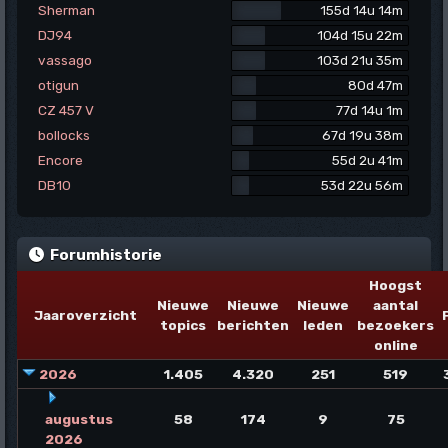
Sherman
155d 14u 14m
DJ94
104d 15u 22m
vassago
103d 21u 35m
otigun
80d 47m
CZ 457 V
77d 14u 1m
bollocks
67d 19u 38m
Encore
55d 2u 41m
DB10
53d 22u 56m
Forumhistorie
Hoogst
Nieuwe
Nieuwe
Nieuwe
aantal
Jaaroverzicht
topics
berichten
leden
bezoekers
online
2026
1.405
4.320
251
519
augustus
58
174
9
75
2026