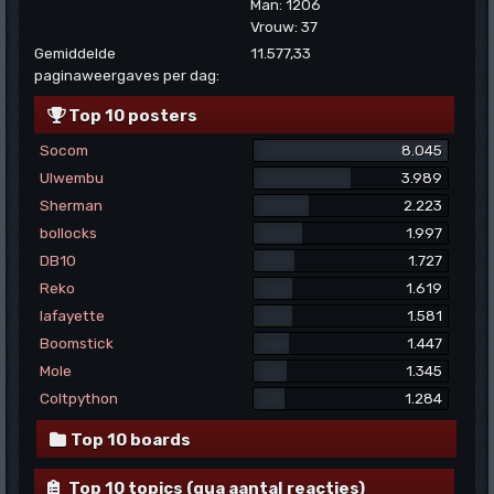
Man: 1206
Vrouw: 37
Gemiddelde
11.577,33
paginaweergaves per dag:
Top 10 posters
Socom
8.045
Ulwembu
3.989
Sherman
2.223
bollocks
1.997
DB10
1.727
Reko
1.619
lafayette
1.581
Boomstick
1.447
Mole
1.345
Coltpython
1.284
Top 10 boards
Top 10 topics (qua aantal reacties)