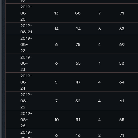
19
2019-
08-
13
88
7
71
20
2019-
14
94
6
63
08-21
2019-
08-
6
75
4
69
22
2019-
08-
6
65
1
58
23
2019-
08-
5
47
4
64
24
2019-
08-
7
52
4
61
25
2019-
08-
10
31
4
65
26
2019-
6
46
2
71