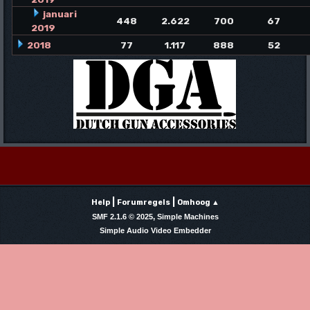
januari
448
2.622
700
67
2019
2018
77
1.117
888
52
|
|
Help
Forumregels
Omhoog ▲
,
SMF 2.1.6 © 2025
Simple Machines
Simple Audio Video Embedder