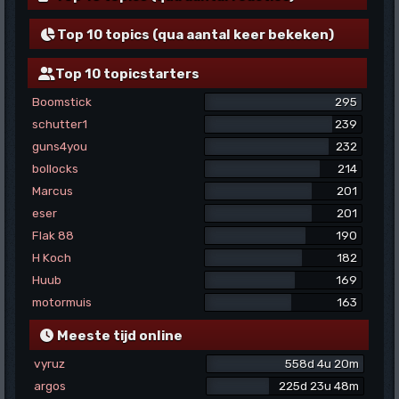
Top 10 topics (qua aantal keer bekeken)
Top 10 topicstarters
Boomstick
295
schutter1
239
guns4you
232
bollocks
214
Marcus
201
eser
201
Flak 88
190
H Koch
182
Huub
169
motormuis
163
Meeste tijd online
vyruz
558d 4u 20m
argos
225d 23u 48m