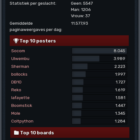
Statistiek per geslacht:
Geen: 5547
Man: 1206
Vrouw: 37
Gemiddelde
11.577,93
paginaweergaves per dag:
Top 10 posters
Socom
8.045
Ulwembu
3.989
Sherman
2.223
bollocks
1.997
DB10
1.727
Reko
1.619
lafayette
1.581
Boomstick
1.447
Mole
1.345
Coltpython
1.284
Top 10 boards