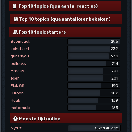
Top 10 topics (qua aantal reacties)
Top 10 topics (qua aantal keer bekeken)
Top 10 topicstarters
Boomstick
295
schutter1
239
guns4you
232
bollocks
214
Marcus
201
eser
201
Flak 88
190
H Koch
182
Huub
169
motormuis
163
Meeste tijd online
vyruz
558d 4u 31m