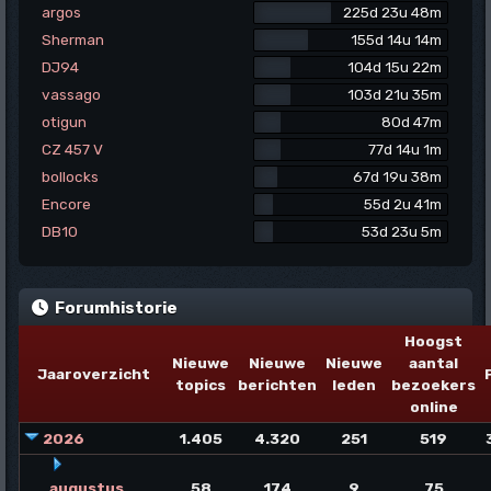
argos
225d 23u 48m
Sherman
155d 14u 14m
DJ94
104d 15u 22m
vassago
103d 21u 35m
otigun
80d 47m
CZ 457 V
77d 14u 1m
bollocks
67d 19u 38m
Encore
55d 2u 41m
DB10
53d 23u 5m
Forumhistorie
Hoogst
Nieuwe
Nieuwe
Nieuwe
aantal
Jaaroverzicht
topics
berichten
leden
bezoekers
online
2026
1.405
4.320
251
519
augustus
58
174
9
75