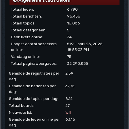
Algemene statistieken
Totaal leden:
6.790
Totaal berichten:
96.456
Totaal topics:
16.086
Totaal categorieën:
5
Gebruikers online:
34
Hoogst aantal bezoekers
519 - april 28, 2026,
online:
18:55:03 PM
Vandaag online:
75
Totaal paginaweergaves:
32.290.835
Gemiddelde registraties per
2,59
dag:
Gemiddelde berichten per
37,75
dag:
Gemiddelde topics per dag:
8,14
Totaal boards:
27
Nieuwste lid:
Will
Gemiddelde leden online per
63,16
dag: