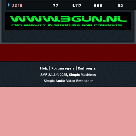
2018
77
1.117
888
52
|
|
Help
Forumregels
Omhoog ▲
,
SMF 2.1.6 © 2025
Simple Machines
Simple Audio Video Embedder