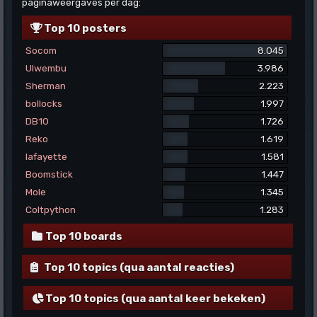
paginaweergaves per dag:
Top 10 posters
Socom
8.045
Ulwembu
3.986
Sherman
2.223
bollocks
1.997
DB10
1.726
Reko
1.619
lafayette
1.581
Boomstick
1.447
Mole
1.345
Coltpython
1.283
Top 10 boards
Top 10 topics (qua aantal reacties)
Top 10 topics (qua aantal keer bekeken)