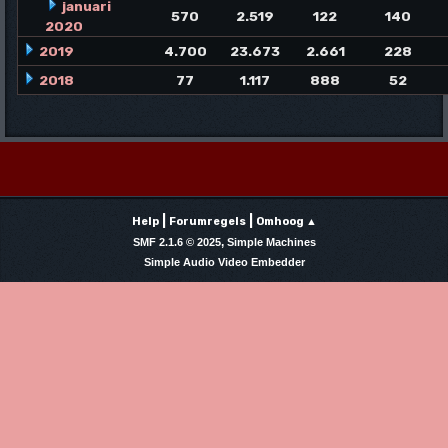
januari
570
2.519
122
140
2020
2019
4.700
23.673
2.661
228
2018
77
1.117
888
52
|
|
Help
Forumregels
Omhoog ▲
,
SMF 2.1.6 © 2025
Simple Machines
Simple Audio Video Embedder