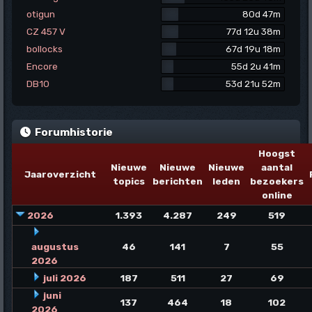
otigun
80d 47m
CZ 457 V
77d 12u 38m
bollocks
67d 19u 18m
Encore
55d 2u 41m
DB10
53d 21u 52m
Forumhistorie
Hoogst
Nieuwe
Nieuwe
Nieuwe
aantal
Jaaroverzicht
topics
berichten
leden
bezoekers
online
2026
1.393
4.287
249
519
augustus
46
141
7
55
2026
juli 2026
187
511
27
69
juni
137
464
18
102
2026