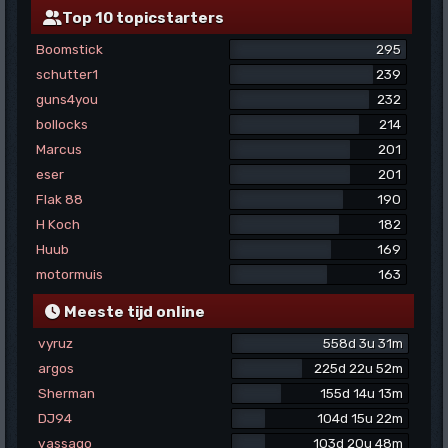
Top 10 topicstarters
Boomstick
295
schutter1
239
guns4you
232
bollocks
214
Marcus
201
eser
201
Flak 88
190
H Koch
182
Huub
169
motormuis
163
Meeste tijd online
vyruz
558d 3u 31m
argos
225d 22u 52m
Sherman
155d 14u 13m
DJ94
104d 15u 22m
vassago
103d 20u 48m