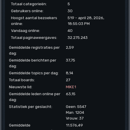
Totaal categorieën:
5
Gebruikers online:
30
Hoogst aantal bezoekers
519 - april 28, 2026,
online:
18:55:03 PM
Vandaag online:
40
Totaal paginaweergaves:
32.275.243
Gemiddelde registraties per
2,59
dag:
Gemiddelde berichten per
37,75
dag:
Gemiddelde topics per dag:
8,14
Totaal boards:
27
Nieuwste lid:
MIKE1
Gemiddelde leden online per
63,15
dag:
Statistiek per geslacht:
Geen: 5547
Man: 1204
Vrouw: 37
Gemiddelde
11.576,49