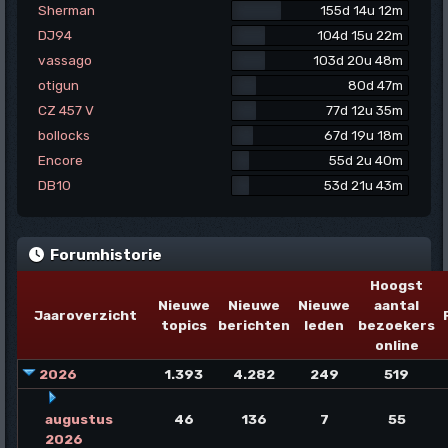
Sherman
155d 14u 12m
DJ94
104d 15u 22m
vassago
103d 20u 48m
otigun
80d 47m
CZ 457 V
77d 12u 35m
bollocks
67d 19u 18m
Encore
55d 2u 40m
DB10
53d 21u 43m
Forumhistorie
Hoogst
Nieuwe
Nieuwe
Nieuwe
aantal
Jaaroverzicht
topics
berichten
leden
bezoekers
online
2026
1.393
4.282
249
519
augustus
46
136
7
55
2026