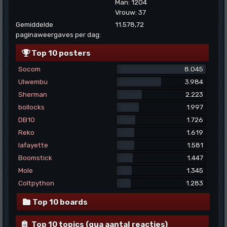
Man: 1204
Vrouw: 37
Gemiddelde
11.578,72
paginaweergaves per dag:
Top 10 posters
Socom
8.045
Ulwembu
3.984
Sherman
2.223
bollocks
1.997
DB10
1.726
Reko
1.619
lafayette
1.581
Boomstick
1.447
Mole
1.345
Coltpython
1.283
Top 10 boards
Top 10 topics (qua aantal reacties)