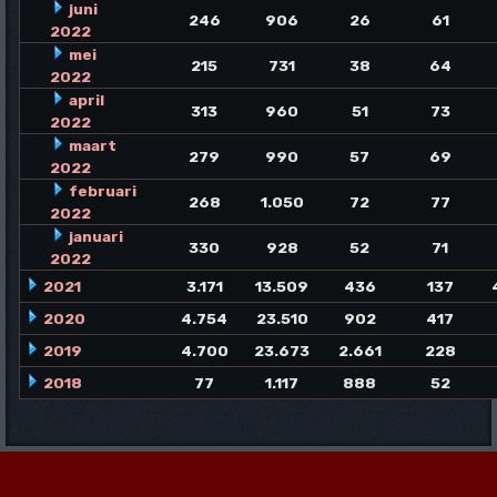
juni
246
906
26
61
2022
mei
215
731
38
64
2022
april
313
960
51
73
2022
maart
279
990
57
69
2022
februari
268
1.050
72
77
2022
januari
330
928
52
71
2022
2021
3.171
13.509
436
137
2020
4.754
23.510
902
417
2019
4.700
23.673
2.661
228
2018
77
1.117
888
52