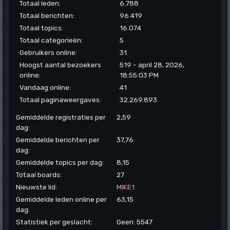
Totaal leden:
6.788
Totaal berichten:
96.419
Totaal topics:
16.074
Totaal categorieën:
5
Gebruikers online:
31
Hoogst aantal bezoekers
519 - april 28, 2026,
online:
18:55:03 PM
Vandaag online:
41
Totaal paginaweergaves:
32.269.893
Gemiddelde registraties per
2,59
dag:
Gemiddelde berichten per
37,76
dag:
Gemiddelde topics per dag:
8,15
Totaal boards:
27
Nieuwste lid:
MIKE1
Gemiddelde leden online per
63,15
dag:
Statistiek per geslacht:
Geen: 5547