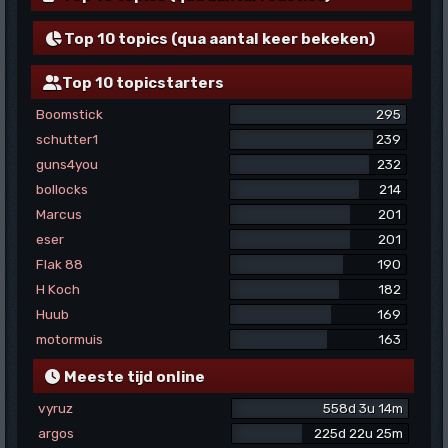
Top 10 topics (qua aantal keer bekeken)
Top 10 topicstarters
Boomstick
295
schutter1
239
guns4you
232
bollocks
214
Marcus
201
eser
201
Flak 88
190
H Koch
182
Huub
169
motormuis
163
Meeste tijd online
vyruz
558d 3u 14m
argos
225d 22u 25m