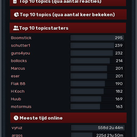
Top 10 topics (qua aantal reacties)
Top 10 topics (qua aantal keer bekeken)
Top 10 topicstarters
Boomstick
295
schutter1
239
guns4you
232
bollocks
214
Marcus
201
eser
201
Flak 88
190
H Koch
182
Huub
169
motormuis
163
Meeste tijd online
vyruz
558d 2u 44m
argos
225d 21u 50m