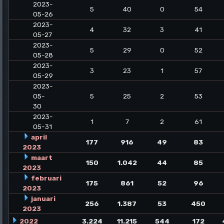
2023-
5
40
0
54
05-26
2023-
4
32
3
41
05-27
2023-
5
29
0
52
05-28
2023-
3
23
1
57
05-29
2023-
05-
5
25
2
53
30
2023-
1
7
2
61
05-31
april
177
916
49
83
2023
maart
150
1.042
44
85
2023
februari
175
861
52
96
2023
januari
256
1.387
53
450
2023
2022
3.224
11.215
544
172