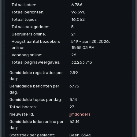
Totaal leden:
6.786
Totaal berichten:
96.390
Totaal topics:
16.062
Totaal categorieën:
5
Gebruikers online:
21
Hoogst aantal bezoekers
519 - april 28, 2026,
online:
18:55:03 PM
Vandaag online:
26
Totaal paginaweergaves:
32.263.713
Gemiddelde registraties per
2,59
dag:
Gemiddelde berichten per
37,75
dag:
Gemiddelde topics per dag:
8,14
Totaal boards:
27
Nieuwste lid:
jjmdonders
Gemiddelde leden online per
63,14
dag:
Statistiek per geslacht:
Geen: 5546