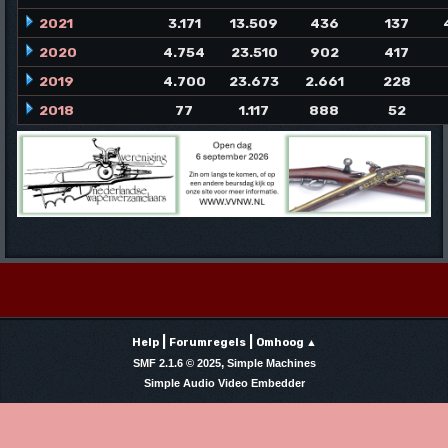
2021
3.171
13.509
436
137
2020
4.754
23.510
902
417
2019
4.700
23.673
2.661
228
2018
77
1.117
888
52
|
|
Help
Forumregels
Omhoog ▲
,
SMF 2.1.6 © 2025
Simple Machines
Simple Audio Video Embedder