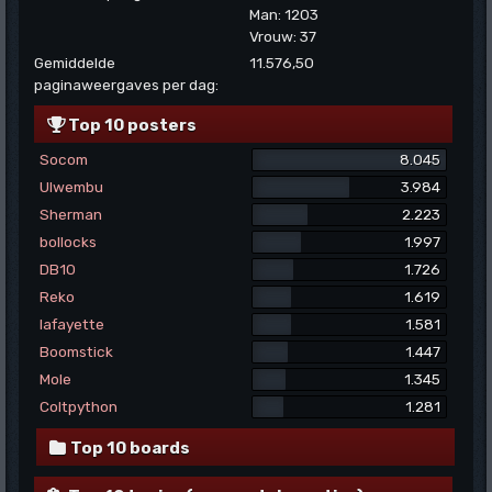
Man: 1203
Vrouw: 37
Gemiddelde
11.576,50
paginaweergaves per dag:
Top 10 posters
Socom
8.045
Ulwembu
3.984
Sherman
2.223
bollocks
1.997
DB10
1.726
Reko
1.619
lafayette
1.581
Boomstick
1.447
Mole
1.345
Coltpython
1.281
Top 10 boards