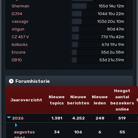
Sherman
155d 14u 12m
DJ94
104d 15u 22m
vassago
103d 20u 10m
otigun
80d 47m
CZ 457 V
77d 11u 42m
bollocks
67d 19u 9m
Encore
55d 2u 38m
DB10
53d 21u 39m
Forumhistorie
Hoogst
Nieuwe
Nieuwe
Nieuwe
aantal
Jaaroverzicht
topics
berichten
leden
bezoekers
online
2026
1.381
4.252
248
519
augustus
34
106
6
55