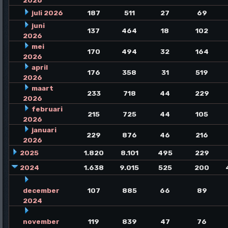
2026
juli 2026
187
511
27
69
juni
137
464
18
102
2026
mei
170
494
32
164
2026
april
176
358
31
519
2026
maart
233
718
44
229
2026
februari
215
725
44
105
2026
januari
229
876
46
216
2026
2025
1.820
8.101
495
229
2024
1.638
9.015
525
200
december
107
885
66
89
2024
november
119
839
47
76