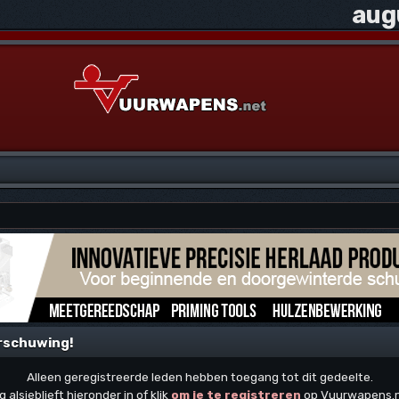
aug
rschuwing!
Alleen geregistreerde leden hebben toegang tot dit gedeelte.
g alsjeblieft hieronder in of klik
om je te registreren
op Vuurwapens.