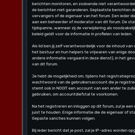
berichten monitoren, en zodoende niet verantwoordeli
de berichten niet garanderen. Geplaatste berichten dru
vervangers of de eigenaar van het forum. Een ieder d
aan een beheerder of moderator van dit forum. De staf
tijdspanne, wanneer zij de verwijdering als noodzakeli
beleid geldt voor de informatie in profielen van leden.
Als lid ben jij zelf verantwoordelijk voor de inhoud v
het bestuur en hun helpers te vrijwaren van enige doo
andere informatie vergaard in deze dienst), in het gev
van dit forum.
Je hebt de mogelijkheid om, tijdens het registratiep
wachtwoord van de gebruikersaccount die je registree
stemt ook in NOOIT een account van een ander te zul
gebruiken, om accountdiefstal te voorkomen.
Na het registreren en inloggen op dit forum, zul je een
juist te houden. Enige informatie die de eigenaar of 
Gepaste sancties kunnen volgen.
Bij ieder bericht dat je post, zal je IP-adres worden 