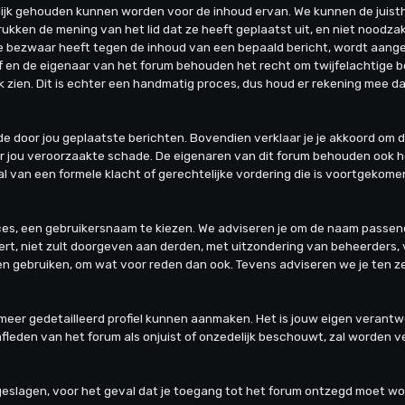
jk gehouden kunnen worden voor de inhoud ervan. We kunnen de juisthe
kken de mening van het lid dat ze heeft geplaatst uit, en niet noodzak
ie bezwaar heeft tegen de inhoud van een bepaald bericht, wordt aange
 en de eigenaar van het forum behouden het recht om twijfelachtige be
jk zien. Dit is echter een handmatig proces, dus houd er rekening mee da
an de door jou geplaatste berichten. Bovendien verklaar je je akkoord o
r jou veroorzaakte schade. De eigenaren van dit forum behouden ook het 
al van een formele klacht of gerechtelijke vordering die is voortgekomen
roces, een gebruikersnaam te kiezen. We adviseren je om de naam passen
rt, niet zult doorgeven aan derden, met uitzondering van beheerders, 
len gebruiken, om wat voor reden dan ook. Tevens adviseren we je ten
 meer gedetailleerd profiel kunnen aanmaken. Het is jouw eigen verantwoo
stafleden van het forum als onjuist of onzedelijk beschouwt, zal worden
opgeslagen, voor het geval dat je toegang tot het forum ontzegd moet w