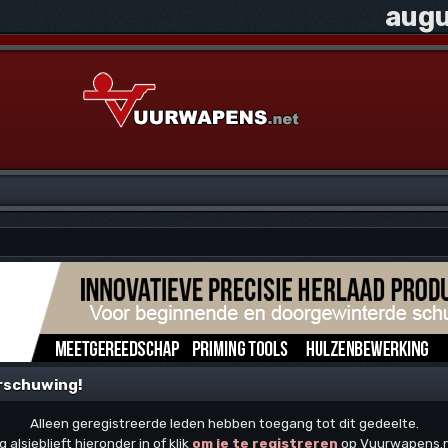
augu
rschuwing!
Alleen geregistreerde leden hebben toegang tot dit gedeelte.
g alsjeblieft hieronder in of klik
om je te registreren
op Vuurwapens.