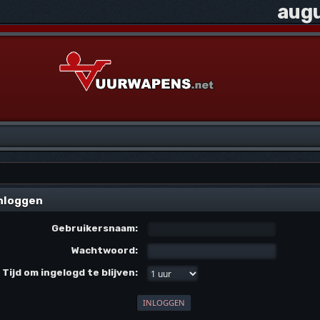
augu
nloggen
Gebruikersnaam:
Wachtwoord:
Tijd om ingelogd te blijven: